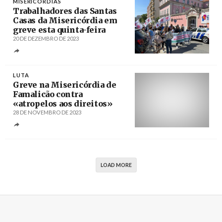
MISERICÓRDIAS
Trabalhadores das Santas
Casas da Misericórdia em
greve esta quinta-feira
20 DE DEZEMBRO DE 2023
Créditos
/ CESP
LUTA
Greve na Misericórdia de
Famalicão contra
«atropelos aos direitos»
28 DE NOVEMBRO DE 2023
Créditos
/ AbrilAbril
LOAD MORE