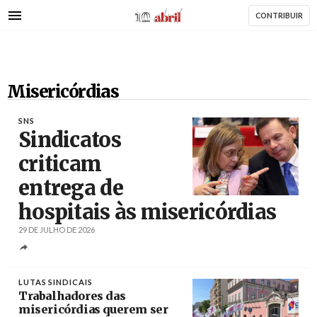
AbrilAbril
Passar
CONTRIBUIR
para
o
conteúdo
principal
Misericórdias
SNS
Sindicatos
criticam
entrega de
Créditos
André Kosters / Agência Lusa
hospitais às misericórdias
29 DE JULHO DE 2026
LUTAS SINDICAIS
Trabalhadores das
misericórdias querem ser