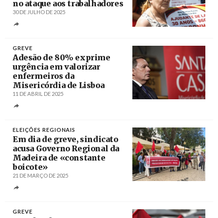
no ataque aos trabalhadores
30 DE JULHO DE 2025
Créditos
António Pedro Santos / Agência Lusa
GREVE
Adesão de 80% exprime
urgência em valorizar
enfermeiros da
Misericórdia de Lisboa
11 DE ABRIL DE 2025
Créditos
/ Lusa
ELEIÇÕES REGIONAIS
Em dia de greve, sindicato
acusa Governo Regional da
Madeira de «constante
boicote»
21 DE MARÇO DE 2025
Créditos
GREVE