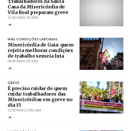
Trabalhadores da Santa
Casa da Misericórdia de
Vila Real preparam greve
11 DE ABRIL DE 2024
Créditos
/ SHN
MÁS CONDIÇÕES LABORAIS
Misericórdia de Gaia: quem
rejeita melhorar condições
de trabalho semeia luta
09 DE ABRIL DE 2024
Créditos
/ Sindicato de Hotelaria do Norte /
CGTP-IN
GREVE
É preciso cuidar de quem
cuida: trabalhadores das
Misericórdias em greve no
dia 15
13 DE MARÇO DE 2024
Créditos
Luis Ruivo / LUSA