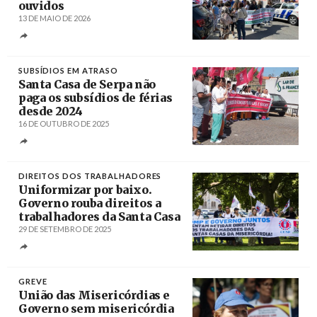
ouvidos
13 DE MAIO DE 2026
Créditos
/ CESP
SUBSÍDIOS EM ATRASO
Santa Casa de Serpa não
paga os subsídios de férias
desde 2024
16 DE OUTUBRO DE 2025
Créditos
/ Diário do Alentejo
DIREITOS DOS TRABALHADORES
Uniformizar por baixo.
Governo rouba direitos a
trabalhadores da Santa Casa
29 DE SETEMBRO DE 2025
Créditos
José Sena Goulão / Agência Lusa
GREVE
União das Misericórdias e
Governo sem misericórdia