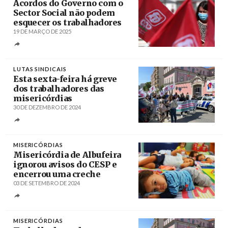
Acordos do Governo com o
Sector Social não podem
esquecer os trabalhadores
19 DE MARÇO DE 2025
Créditos
Antonio Pedro Santos / Agência Lusa
LUTAS SINDICAIS
Esta sexta-feira há greve
dos trabalhadores das
misericórdias
30 DE DEZEMBRO DE 2024
Créditos
/ CESP
MISERICÓRDIAS
Misericórdia de Albufeira
ignorou avisos do CESP e
encerrou uma creche
03 DE SETEMBRO DE 2024
Créditos
/ Jornal Online O Minho
MISERICÓRDIAS