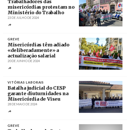
Trabalhadores das
misericórdias protestam no
Ministério do Trabalho
23 DE JULHO DE 2024
Créditos
/ CESP
GREVE
Misericórdias têm adiado
«deliberadamente» a
actualização salarial
20 DE JUNHO DE 2024
Créditos
Luis Ruivo / LUSA
VITÓRIAS LABORAIS
Batalha judicial do CESP
garante diuturnidades na
Misericórdia de Viseu
28 DE MAIO DE 2024
Créditos
/ CESP
GREVE