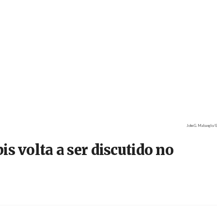
Créditos
John G. Mabanglo/E
s volta a ser discutido no