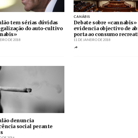
CANÁBIS
ulão tem sérias dúvidas
Debate sobre «cannabis»
egalização do auto-cultivo
evidencia objectivo de ab
nabis»
porta ao consumo recreat
EIRO DE 2018
11 DE JANEIRO DE 2018
ulão denuncia
ência social perante
is
 DE 2016