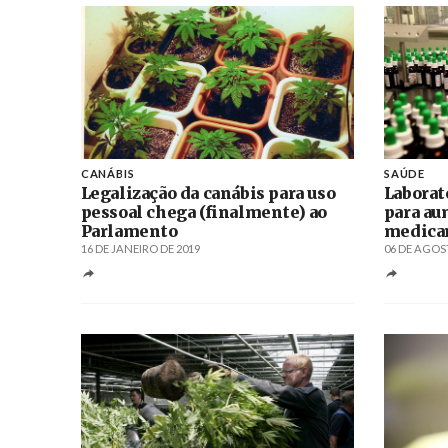
CANÁBIS
SAÚDE
Legalização da canábis para uso
Laborat
pessoal chega (finalmente) ao
para au
Parlamento
medica
16 DE JANEIRO DE 2019
06 DE AGOS