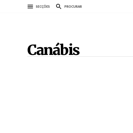
Passar
SECÇÕES
PROCURAR
para
o
conteúdo
principal
Canábis