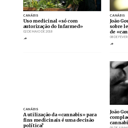
CANÁBIS
CANÁBIS
Uso medicinal «só com
João Go
autorização do Infarmed»
sobre l
de «can
02 DE MAIO DE 2018
08 DE FEVER
CANÁBIS
João Go
A utilização da «cannabis» para
complac
fins medicinais é uma decisão
cannab
política?
01 DE JUNHO