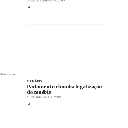
14 DE DEZEMBRO DE 2019
PA / Agência Lusa
CANÁBIS
Parlamento chumba legalização
da canábis
18 DE JANEIRO DE 2019