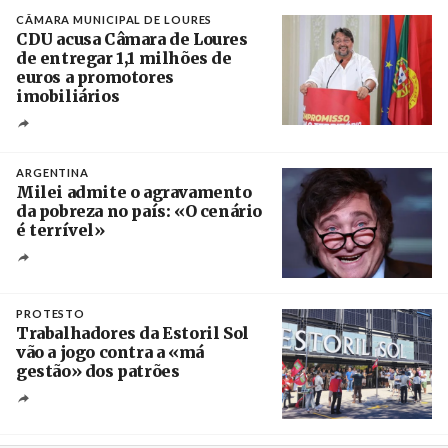
CÂMARA MUNICIPAL DE LOURES
CDU acusa Câmara de Loures
de entregar 1,1 milhões de
euros a promotores
imobiliários
Créditos
Ricardo Leão
ARGENTINA
Milei admite o agravamento
da pobreza no país: «O cenário
é terrível»
Crédito
PROTESTO
Trabalhadores da Estoril Sol
vão a jogo contra a «má
gestão» dos patrões
Créditos
/ SHS