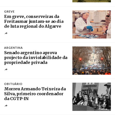
Crédito
GREVE
Em greve, conserveiras da
Freitasmar juntam-se ao dia
de luta regional do Algarve
Crédito
ARGENTINA
Senado argentino aprova
projecto da inviolabilidade da
propriedade privada
Créditos
Leandro Teysseire / Página 12
OBITUÁRIO
Morreu Armando Teixeira da
Silva, primeiro coordenador
da CGTP-IN
Créditos
/ CGTP-IN