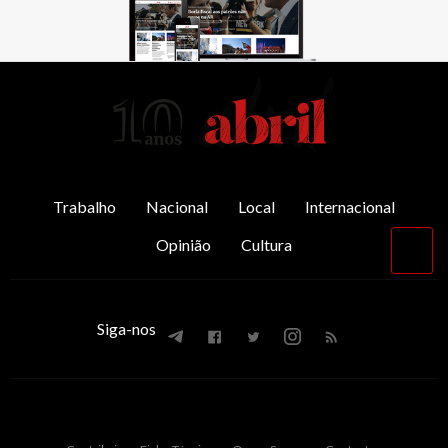
AbrilAbril
Trabalho
Nacional
Local
Internacional
Opinião
Cultura
Vol
par
o
top
Siga-nos