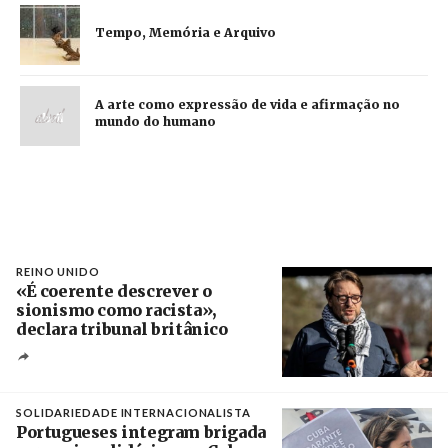
Tempo, Memória e Arquivo
A arte como expressão de vida e afirmação no
mundo do humano
REINO UNIDO
«É coerente descrever o
sionismo como racista»,
declara tribunal britânico
Créditos
Rob Browne / The Cradle
SOLIDARIEDADE INTERNACIONALISTA
Portugueses integram brigada