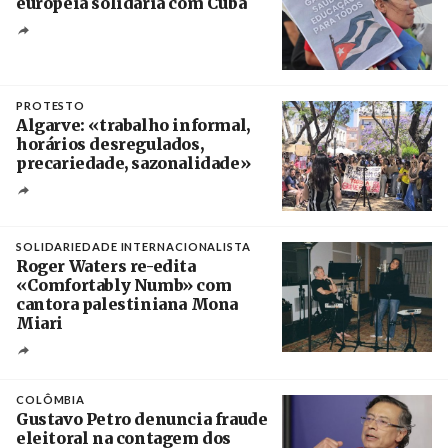
europeia solidária com Cuba
Créditos
Manuel de Almeida / Agência Lusa
PROTESTO
Algarve: «trabalho informal,
horários desregulados,
precariedade, sazonalidade»
Créditos
/ União dos Sindicatos do Algarve
SOLIDARIEDADE INTERNACIONALISTA
Roger Waters re-edita
«Comfortably Numb» com
cantora palestiniana Mona
Miari
Crédito
COLÔMBIA
Gustavo Petro denuncia fraude
eleitoral na contagem dos