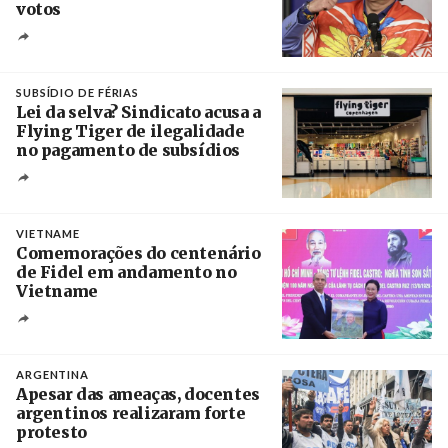
votos
Crédito
SUBSÍDIO DE FÉRIAS
Lei da selva? Sindicato acusa a
Flying Tiger de ilegalidade
no pagamento de subsídios
Créditos
/ UBBO
VIETNAME
Comemorações do centenário
de Fidel em andamento no
Vietname
Créditos
/ baochinhphu.vn
ARGENTINA
Apesar das ameaças, docentes
argentinos realizaram forte
protesto