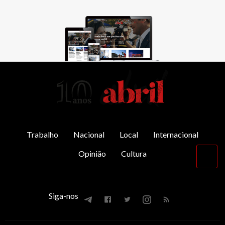
AbrilAbril
Trabalho
Nacional
Local
Internacional
Opinião
Cultura
Vol
par
o
top
Siga-nos