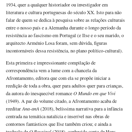
1934, quer a qualquer historiador ou investigador em
literatura e cultura portuguesas do século XX. Isto para não
falar de quem se dedica à pesquisa sobre as relações culturais
entre o nosso país e a Alemanha durante o longo período da
resistência ao fascismo em Portugal (e Ilse e o seu marido, o
arquitecto Arménio Losa foram, sem dúvida, figuras
incontornáveis dessa resistência, no plano político-cultural).
Esta primeira e impressionante compilação de
correspondência vem a lume com a chancela da
Afrontamento, editora que com ela se propõe iniciar a
reedição de toda a obra, quer para adultos quer para crianças,
da autora do inesquecível romance
O Mundo em que Vivi
(1949). A par do volume citado, a Afrontamento acaba de
reeditar
Ana-anA
(2018), belíssima narrativa para a infância
centrada na temática natalícia e inserível nas obras de
contornos fantásticos que Ilse também criou; e ainda a
tradução de
O Rouxinol
(2018), conhecido conto de Hans