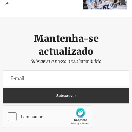
Créditos
Catriel Gallucci Bordoni / Página 12
Mantenha-se
actualizado
Subscreva a nossa newsletter diária