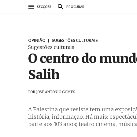
Passar
SECÇÕES
PROCURAR
para
o
conteúdo
principal
OPINIÃO
|
SUGESTÕES CULTURAIS
Sugestões culturais
O centro do mund
Salih
POR
JOSÉ ANTÓNIO GOMES
A Palestina que resiste tem uma exposiçã
história, informação. Há mais: espectácul
parte aos 103 anos; teatro cinema, música 