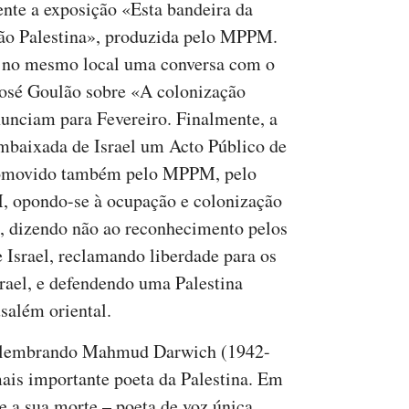
ente a exposição «Esta bandeira da
tão Palestina», produzida pelo MPPM.
e no mesmo local uma conversa com o
 José Goulão sobre «A colonização
anunciam para Fevereiro. Finalmente, a
Embaixada de Israel um Acto Público de
promovido também pelo MPPM, pelo
 opondo-se à ocupação e colonização
nos, dizendo não ao reconhecimento pelos
Israel, reclamando liberdade para os
srael, e defendendo uma Palestina
salém oriental.
a, lembrando Mahmud Darwich (1942-
ais importante poeta da Palestina. Em
e a sua morte – poeta de voz única,