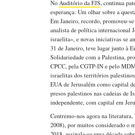
No
Auditório da FJS
, continua pat
esperança: Um olhar sobre a ques
Em Janeiro, recordo, promoveu-s
analista de política internacional
israelita», e novas iniciativas se 
31 de Janeiro, teve lugar junto à 
Solidariedade com a Palestina, 
CPCC, pela CGTP-IN e pelo MDM,
israelitas dos territórios palesti
EUA de Jerusalém como capital de 
presos palestinos nas cadeias de I
independente, com capital em Jeru
Centremo-nos agora na literatur
2008), por muitos considerado o m
2018, assinala-se uma década sobr