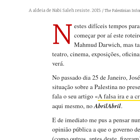
A aldeia de Nabi Saleh resiste. 2015.
Créditos
/ The Palestinian Inf
N
estes difíceis tempos para
começar por aí este rotei
Mahmud Darwich, mas tam
teatro, cinema, exposições, oficinas
verá.
No passado dia 25 de Janeiro, Jos
situação sobre a Palestina no pres
fala o seu artigo «
A falsa ira e a c
AbrilAbril
aqui mesmo, no
.
E de imediato me pus a pensar num
opinião pública a que o governo de
(como outros, antes deste, fizeram)