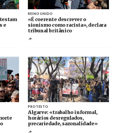
REINO UNIDO
otestam
«É coerente descrever o
s e
sionismo como racista», declara
tribunal britânico
PROTESTO
Algarve: «trabalho informal,
morte
horários desregulados,
ho
precariedade, sazonalidade»