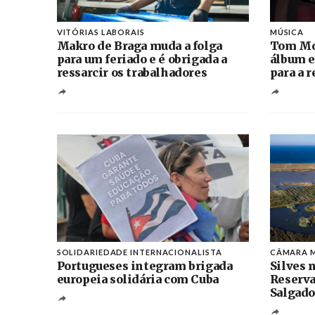
VITÓRIAS LABORAIS
MÚSICA
Makro de Braga muda a folga
Tom Mo
para um feriado e é obrigada a
álbum e
ressarcir os trabalhadores
para a 
SOLIDARIEDADE INTERNACIONALISTA
CÂMARA M
Portugueses integram brigada
Silves n
europeia solidária com Cuba
Reserva
Salgado