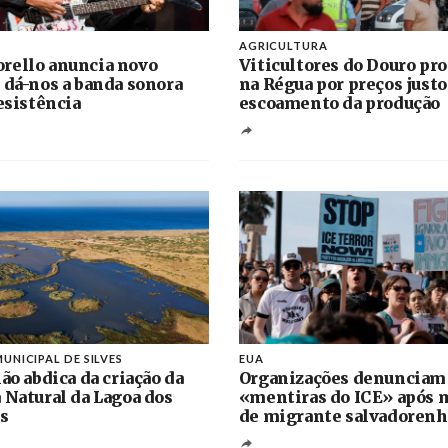
AGRICULTURA
rello anuncia novo
Viticultores do Douro pr
 dá-nos a banda sonora
na Régua por preços justo
resistência
escoamento da produção
UNICIPAL DE SILVES
EUA
ão abdica da criação da
Organizações denunciam
 Natural da Lagoa dos
«mentiras do ICE» após 
s
de migrante salvadoren