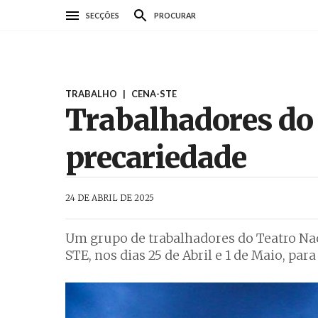
Passar
SECÇÕES
PROCURAR
para
o
conteúdo
principal
TRABALHO
|
CENA-STE
Trabalhadores do 
precariedade
AbrilAbril
24 DE ABRIL DE 2025
Um grupo de trabalhadores do Teatro Nac
STE, nos dias 25 de Abril e 1 de Maio, pa