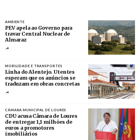
AMBIENTE
PEV apela ao Governo para
travar Central Nuclear de
Almaraz
Crédito
MOBILIDADE E TRANSPORTES
Linha do Alentejo. Utentes
esperam que os anúncios se
traduzam em obras concretas
Créditos
/ IP
CÂMARA MUNICIPAL DE LOURES
CDU acusa Câmara de Loures
de entregar 1,1 milhões de
euros a promotores
imobiliários