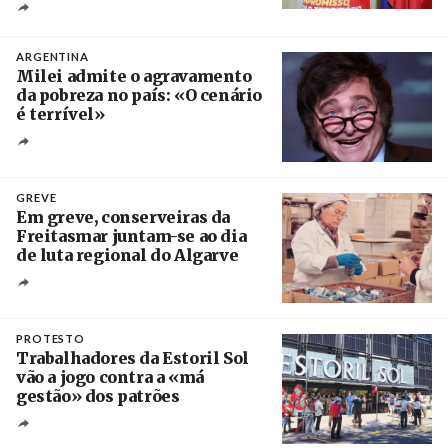
Créditos
Ricardo Leão
ARGENTINA
Milei admite o agravamento
da pobreza no país: «O cenário
é terrível»
Crédito
GREVE
Em greve, conserveiras da
Freitasmar juntam-se ao dia
de luta regional do Algarve
Crédito
PROTESTO
Trabalhadores da Estoril Sol
vão a jogo contra a «má
gestão» dos patrões