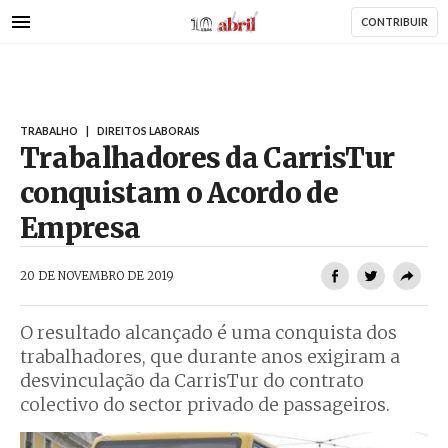
AbrilAbril
Passar
CONTRIBUIR
para
o
conteúdo
principal
TRABALHO
|
DIREITOS LABORAIS
Trabalhadores da CarrisTur
conquistam o Acordo de
Empresa
AbrilAbril
20 DE NOVEMBRO DE 2019
O resultado alcançado é uma conquista dos
trabalhadores, que durante anos exigiram a
desvinculação da CarrisTur do contrato
colectivo do sector privado de passageiros.