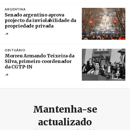
Créditos
/ SHS
ARGENTINA
Senado argentino aprova
projecto da inviolabilidade da
propriedade privada
Créditos
Leandro Teysseire / Página 12
OBITUÁRIO
Morreu Armando Teixeira da
Silva, primeiro coordenador
da CGTP-IN
Créditos
/ CGTP-IN
Mantenha-se
actualizado