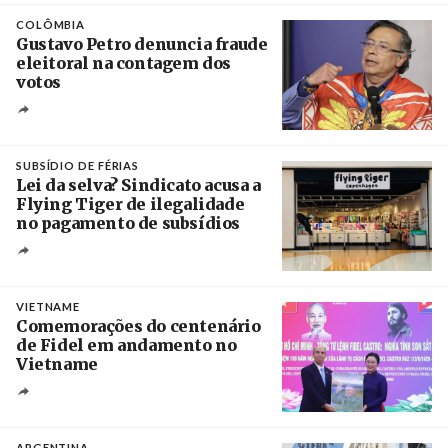
COLÔMBIA
Gustavo Petro denuncia fraude
eleitoral na contagem dos
votos
Crédito
SUBSÍDIO DE FÉRIAS
Lei da selva? Sindicato acusa a
Flying Tiger de ilegalidade
no pagamento de subsídios
Créditos
/ UBBO
VIETNAME
Comemorações do centenário
de Fidel em andamento no
Vietname
Créditos
/ baochinhphu.vn
ARGENTINA