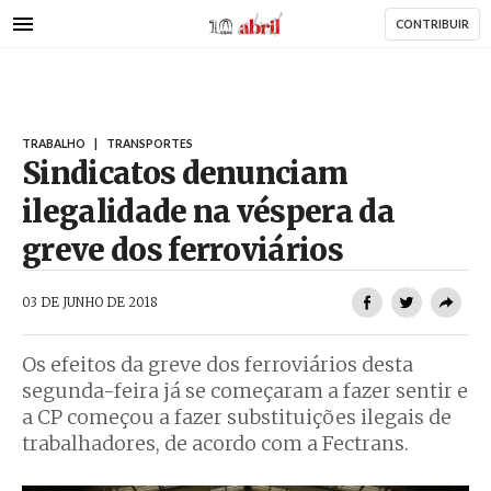
AbrilAbril
Passar
CONTRIBUIR
para
o
conteúdo
principal
TRABALHO
|
TRANSPORTES
Sindicatos denunciam
ilegalidade na véspera da
greve dos ferroviários
AbrilAbril
03 DE JUNHO DE 2018
Os efeitos da greve dos ferroviários desta
segunda-feira já se começaram a fazer sentir e
a CP começou a fazer substituições ilegais de
trabalhadores, de acordo com a Fectrans.