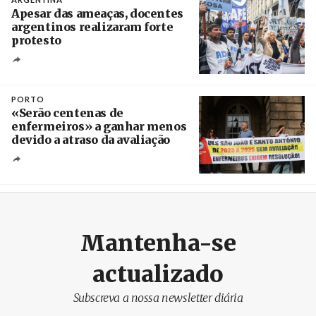
Apesar das ameaças, docentes
argentinos realizaram forte
protesto
Créditos
Catriel Gallucci Bordoni / Página 12
PORTO
«Serão centenas de
enfermeiros» a ganhar menos
devido a atraso da avaliação
Créditos
Estela Silva / Agência Lusa
Mantenha-se
actualizado
Subscreva a nossa newsletter diária