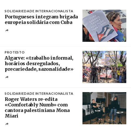
SOLIDARIEDADE INTERNACIONALISTA
Portugueses integram brigada
europeia solidária com Cuba
Créditos
Manuel de Almeida / Agência Lusa
PROTESTO
Algarve: «trabalho informal,
horários desregulados,
precariedade, sazonalidade»
Créditos
/ União dos Sindicatos do Algarve
SOLIDARIEDADE INTERNACIONALISTA
Roger Waters re-edita
«Comfortably Numb» com
cantora palestiniana Mona
Miari
Crédito