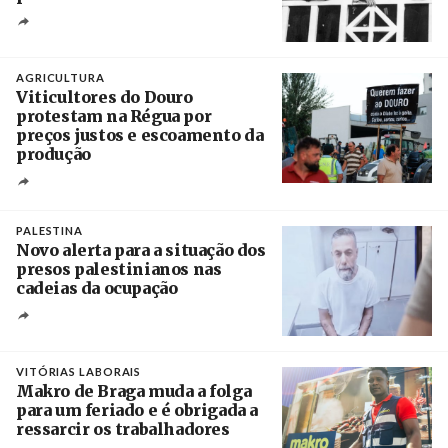
Crédito
AGRICULTURA
Viticultores do Douro
protestam na Régua por
preços justos e escoamento da
produção
Créditos
Pedro Sarmento Costa / Agência Lusa
PALESTINA
Novo alerta para a situação dos
presos palestinianos nas
cadeias da ocupação
Créditos
/ European Public Health Association
VITÓRIAS LABORAIS
Makro de Braga muda a folga
para um feriado e é obrigada a
ressarcir os trabalhadores