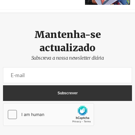
Créditos
Manuel de Almeida / Agência Lusa
Mantenha-se
actualizado
Subscreva a nossa newsletter diária