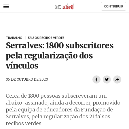
AbrilAbril
Passar
CONTRIBUIR
para
o
conteúdo
principal
TRABALHO
|
FALSOS RECIBOS VERDES
Serralves: 1800 subscritores
pela regularização dos
vínculos
AbrilAbril
05 DE OUTUBRO DE 2020
Cerca de 1800 pessoas subscreveram um
abaixo-assinado, ainda a decorrer, promovido
pela equipa de educadores da Fundação de
Serralves, pela regularização dos 21 falsos
recibos verdes.