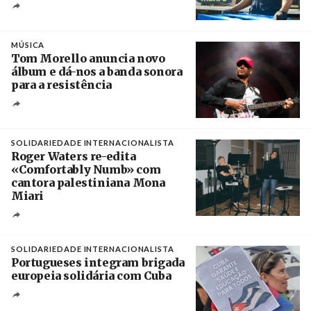
Crédito
MÚSICA
Tom Morello anuncia novo
álbum e dá-nos a banda sonora
para a resistência
Crédito
SOLIDARIEDADE INTERNACIONALISTA
Roger Waters re-edita
«Comfortably Numb» com
cantora palestiniana Mona
Miari
Crédito
SOLIDARIEDADE INTERNACIONALISTA
Portugueses integram brigada
europeia solidária com Cuba