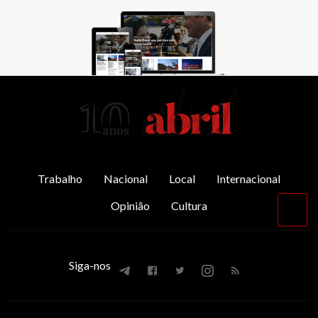
AbrilAbril
Trabalho
Nacional
Local
Internacional
Opinião
Cultura
Vol
par
o
top
Siga-nos