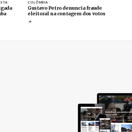
ISTA
COLÔMBIA
igada
Gustavo Petro denuncia fraude
uba
eleitoral na contagem dos votos