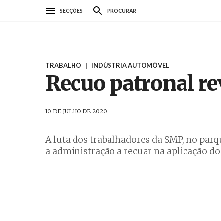
Passar
SECÇÕES
PROCURAR
para
o
conteúdo
principal
TRABALHO
|
INDÚSTRIA AUTOMÓVEL
Recuo patronal re
AbrilAbril
10 DE JULHO DE 2020
A luta dos trabalhadores da SMP, no par
a administração a recuar na aplicação do