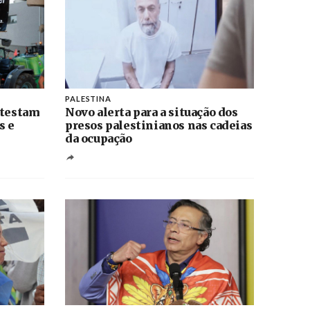
PALESTINA
otestam
Novo alerta para a situação dos
s e
presos palestinianos nas cadeias
da ocupação