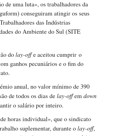
o de uma luta», os trabalhadores da
form) conseguiram atingir os seus
 Trabalhadores das Indústrias
idades do Ambiente do Sul (SITE
ção do
lay-off
e aceitou cumprir o
com ganhos pecuniários e o fim do
ato.
émio anual, no valor mínimo de 390
são de todos os dias de
lay-off
em
down
ntir o salário por inteiro.
de horas individual», que o sindicato
trabalho suplementar, durante o
lay-off
,