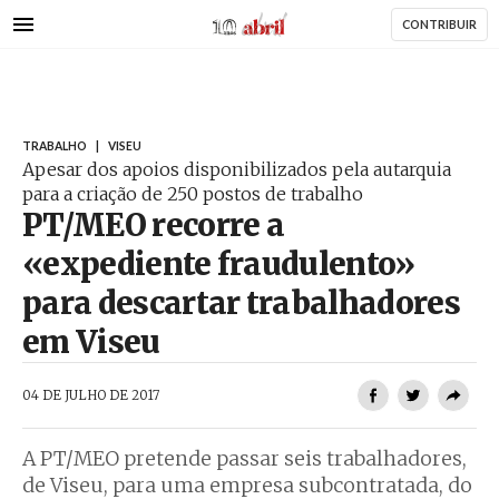
AbrilAbril
Passar
CONTRIBUIR
para
o
conteúdo
principal
TRABALHO
|
VISEU
Apesar dos apoios disponibilizados pela autarquia
para a criação de 250 postos de trabalho
PT/MEO recorre a
«expediente fraudulento»
para descartar trabalhadores
em Viseu
AbrilAbril
04 DE JULHO DE 2017
A PT/MEO pretende passar seis trabalhadores,
de Viseu, para uma empresa subcontratada, do