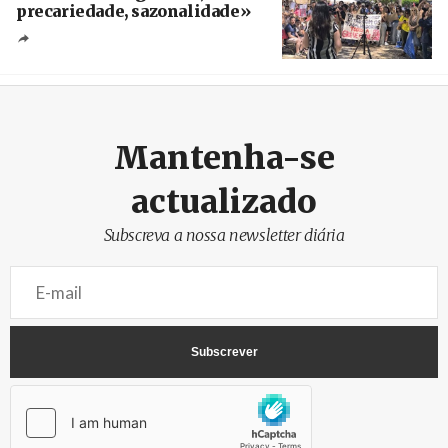
precariedade, sazonalidade»
Créditos
/ União dos Sindicatos do Algarve
Mantenha-se
actualizado
Subscreva a nossa newsletter diária