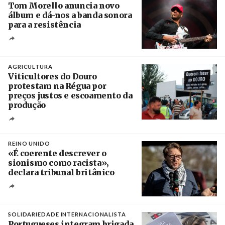
Tom Morello anuncia novo
álbum e dá-nos a banda sonora
para a resistência
Crédito
AGRICULTURA
Viticultores do Douro
protestam na Régua por
preços justos e escoamento da
produção
Créditos
Pedro Sarmento Costa / Agência Lusa
REINO UNIDO
«É coerente descrever o
sionismo como racista»,
declara tribunal britânico
Créditos
Rob Browne / The Cradle
SOLIDARIEDADE INTERNACIONALISTA
Portugueses integram brigada