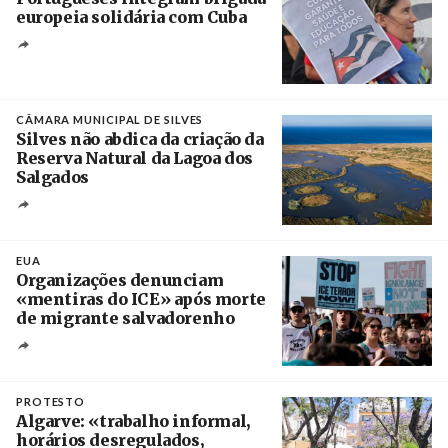
europeia solidária com Cuba
Créditos
Manuel de Almeida / Agência Lusa
CÂMARA MUNICIPAL DE SILVES
Silves não abdica da criação da
Reserva Natural da Lagoa dos
Salgados
Créditos
/ Câmara Municipal de Silves
EUA
Organizações denunciam
«mentiras do ICE» após morte
de migrante salvadorenho
Créditos
/ TeleSur
PROTESTO
Algarve: «trabalho informal,
horários desregulados,