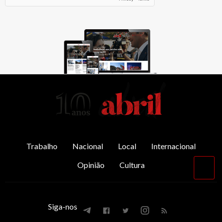
AbrilAbril
Trabalho
Nacional
Local
Internacional
Opinião
Cultura
Vol
par
o
top
Siga-nos