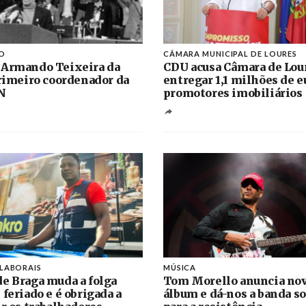
O
CÂMARA MUNICIPAL DE LOURES
 Armando Teixeira da
CDU acusa Câmara de Lou
primeiro coordenador da
entregar 1,1 milhões de e
N
promotores imobiliários
 LABORAIS
MÚSICA
e Braga muda a folga
Tom Morello anuncia no
 feriado e é obrigada a
álbum e dá-nos a banda s