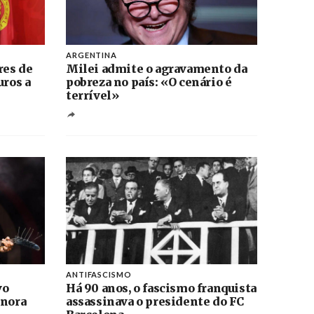
ARGENTINA
res de
Milei admite o agravamento da
uros a
pobreza no país: «O cenário é
terrível»
ANTIFASCISMO
vo
Há 90 anos, o fascismo franquista
onora
assassinava o presidente do FC