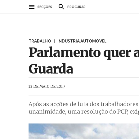
Passar
SECÇÕES
PROCURAR
para
o
conteúdo
principal
TRABALHO
|
INDÚSTRIA AUTOMÓVEL
Parlamento quer 
Guarda
AbrilAbril
13 DE MAIO DE 2019
Após as acções de luta dos trabalhadore
unanimidade, uma resolução do PCP, exi