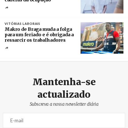
Créditos
/ European Public Health Association
VITÓRIAS LABORAIS
Makro de Braga muda a folga
para um feriado e é obrigada a
ressarcir os trabalhadores
Crédito
Mantenha-se
actualizado
Subscreva a nossa newsletter diária