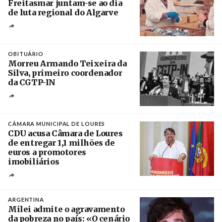
Freitasmar juntam-se ao dia
de luta regional do Algarve
Crédito
OBITUÁRIO
Morreu Armando Teixeira da
Silva, primeiro coordenador
da CGTP-IN
Créditos
/ CGTP-IN
CÂMARA MUNICIPAL DE LOURES
CDU acusa Câmara de Loures
de entregar 1,1 milhões de
euros a promotores
imobiliários
Créditos
Ricardo Leão
ARGENTINA
Milei admite o agravamento
da pobreza no país: «O cenário