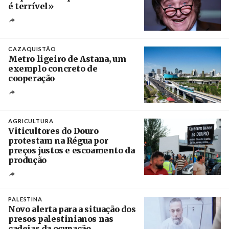
é terrível»
Crédito
CAZAQUISTÃO
Metro ligeiro de Astana, um
exemplo concreto de
cooperação
Créditos
/ Xinhua
AGRICULTURA
Viticultores do Douro
protestam na Régua por
preços justos e escoamento da
produção
Créditos
Pedro Sarmento Costa / Agência Lusa
PALESTINA
Novo alerta para a situação dos
presos palestinianos nas
cadeias da ocupação