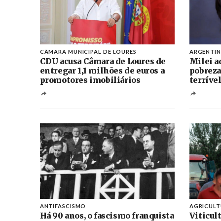
CÂMARA MUNICIPAL DE LOURES
ARGENTI
CDU acusa Câmara de Loures de
Milei a
entregar 1,1 milhões de euros a
pobreza
promotores imobiliários
terríve
ANTIFASCISMO
AGRICUL
Há 90 anos, o fascismo franquista
Viticul