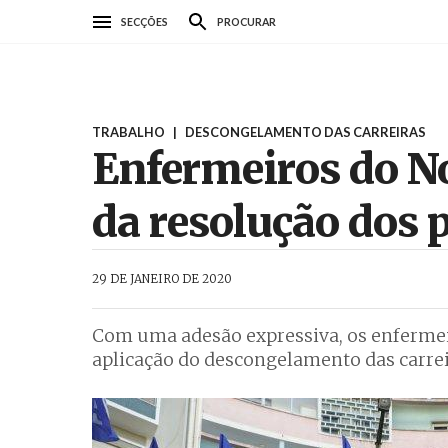
Passar
SECÇÕES
PROCURAR
para
o
conteúdo
principal
TRABALHO
|
DESCONGELAMENTO DAS CARREIRAS
Enfermeiros do N
da resolução dos
AbrilAbril
29 DE JANEIRO DE 2020
Com uma adesão expressiva, os enfermei
aplicação do descongelamento das carrei