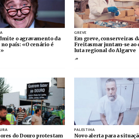
NA
GREVE
dmite o agravamento da
Em greve, conserveiras d
 no país: «O cenário é
Freitasmar juntam-se ao 
l»
luta regional do Algarve
TURA
PALESTINA
tores do Douro protestam
Novo alerta para a situaç