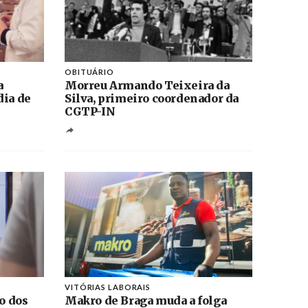
OBITUÁRIO
a
Morreu Armando Teixeira da
dia de
Silva, primeiro coordenador da
CGTP-IN
VITÓRIAS LABORAIS
ão dos
Makro de Braga muda a folga