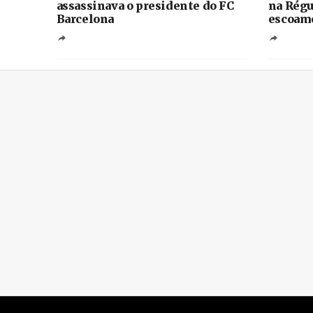
assassinava o presidente do FC
na Régu
Barcelona
escoame