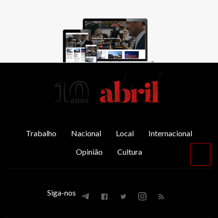
AbrilAbril
Trabalho
Nacional
Local
Internacional
Opinião
Cultura
Vol
par
o
top
Siga-nos