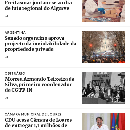
Freitasmar juntam-se ao dia
de luta regional do Algarve
Crédito
ARGENTINA
Senado argentino aprova
projecto da inviolabilidade da
propriedade privada
Créditos
Leandro Teysseire / Página 12
OBITUÁRIO
Morreu Armando Teixeira da
Silva, primeiro coordenador
da CGTP-IN
Créditos
/ CGTP-IN
CÂMARA MUNICIPAL DE LOURES
CDU acusa Câmara de Loures
de entregar 1,1 milhões de