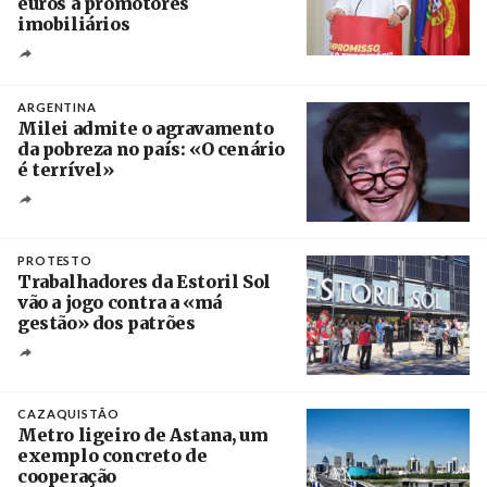
euros a promotores
imobiliários
Créditos
Ricardo Leão
ARGENTINA
Milei admite o agravamento
da pobreza no país: «O cenário
é terrível»
Crédito
PROTESTO
Trabalhadores da Estoril Sol
vão a jogo contra a «má
gestão» dos patrões
Créditos
/ SHS
CAZAQUISTÃO
Metro ligeiro de Astana, um
exemplo concreto de
cooperação