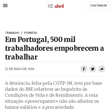
AbrilAbril
Passar
CONTRIBUIR
para
o
conteúdo
principal
TRABALHO
|
POBREZA
Em Portugal, 500 mil
trabalhadores empobrecem a
trabalhar
AbrilAbril
12 DE MAIO DE 2018
A denúncia, feita pela CGTP-IN, tem por base
dados do INE relativos ao Inquérito às
Condições de Vida e de Rendimento. A esta
situação «preocupante» não são alheios os
baixos salários e a precariedade.