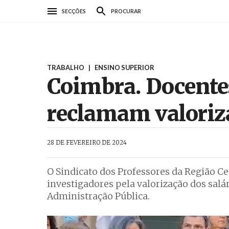
Passar
SECÇÕES
PROCURAR
para
o
conteúdo
principal
TRABALHO
|
ENSINO SUPERIOR
Coimbra. Docente
reclamam valoriza
AbrilAbril
28 DE FEVEREIRO DE 2024
O Sindicato dos Professores da Região 
investigadores pela valorização dos salá
Administração Pública.