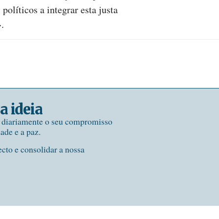
olíticos a integrar esta justa
».
a ideia
e diariamente o seu compromisso
dade e a paz.
ecto e consolidar a nossa