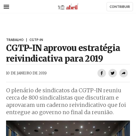
AbrilAbril
Passar
CONTRIBUIR
para
o
conteúdo
principal
TRABALHO
|
CGTP-IN
CGTP-IN aprovou estratégia
reivindicativa para 2019
AbrilAbril
10 DE JANEIRO DE 2019
O plenário de sindicatos da CGTP-IN reuniu
cerca de 800 sindicalistas que discutiram e
aprovaram um caderno reivindicativo que foi
entregue ao governo no final da reunião.