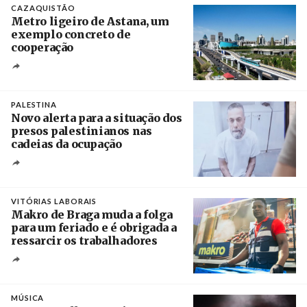
CAZAQUISTÃO
Metro ligeiro de Astana, um
exemplo concreto de
cooperação
Créditos
/ Xinhua
PALESTINA
Novo alerta para a situação dos
presos palestinianos nas
cadeias da ocupação
Créditos
/ European Public Health Association
VITÓRIAS LABORAIS
Makro de Braga muda a folga
para um feriado e é obrigada a
ressarcir os trabalhadores
Crédito
MÚSICA