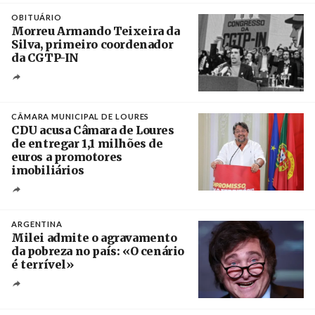
Crédito
OBITUÁRIO
Morreu Armando Teixeira da
Silva, primeiro coordenador
da CGTP-IN
Créditos
/ CGTP-IN
CÂMARA MUNICIPAL DE LOURES
CDU acusa Câmara de Loures
de entregar 1,1 milhões de
euros a promotores
imobiliários
Créditos
Ricardo Leão
ARGENTINA
Milei admite o agravamento
da pobreza no país: «O cenário
é terrível»
Crédito