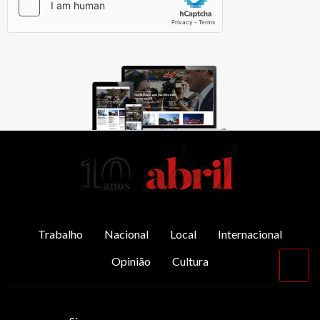
AbrilAbril
Trabalho
Nacional
Local
Internacional
Opinião
Cultura
Vol
par
o
top