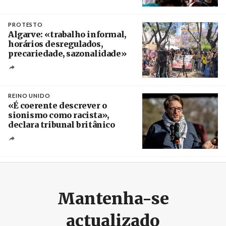
Créditos
/ TeleSur
PROTESTO
Algarve: «trabalho informal,
horários desregulados,
precariedade, sazonalidade»
Créditos
/ União dos Sindicatos do Algarve
REINO UNIDO
«É coerente descrever o
sionismo como racista»,
declara tribunal britânico
Créditos
Rob Browne / The Cradle
Mantenha-se
actualizado