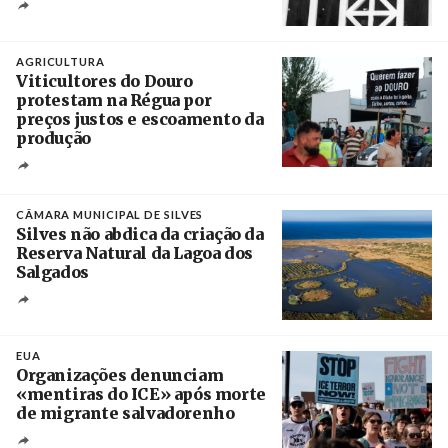
Crédito
AGRICULTURA
Viticultores do Douro
protestam na Régua por
preços justos e escoamento da
produção
Créditos
Pedro Sarmento Costa / Agência Lusa
CÂMARA MUNICIPAL DE SILVES
Silves não abdica da criação da
Reserva Natural da Lagoa dos
Salgados
Créditos
/ Câmara Municipal de Silves
EUA
Organizações denunciam
«mentiras do ICE» após morte
de migrante salvadorenho