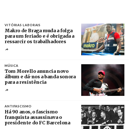
VITÓRIAS LABORAIS
Makro de Braga muda a folga
para um feriado e é obrigada a
ressarcir os trabalhadores
Crédito
MÚSICA
Tom Morello anuncia novo
álbum e dá-nos a banda sonora
para a resistência
Crédito
ANTIFASCISMO
Há 90 anos, o fascismo
franquista assassinava o
presidente do FC Barcelona