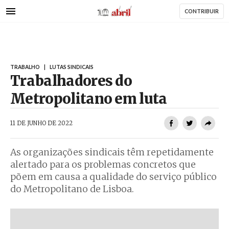
AbrilAbril
Passar
CONTRIBUIR
para
o
conteúdo
principal
TRABALHO
|
LUTAS SINDICAIS
Trabalhadores do
Metropolitano em luta
AbrilAbril
11 DE JUNHO DE 2022
As organizações sindicais têm repetidamente
alertado para os problemas concretos que
põem em causa a qualidade do serviço público
do Metropolitano de Lisboa.