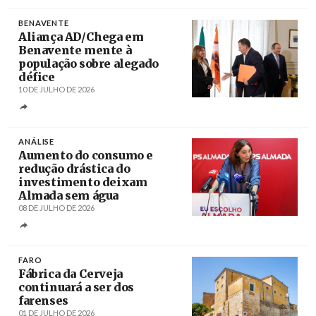
BENAVENTE
Aliança AD/Chega em
Benavente mente à
população sobre alegado
défice
10 DE JULHO DE 2026
Créditos
António Pedro Santos / Agência Lusa
ANÁLISE
Aumento do consumo e
redução drástica do
investimento deixam
Almada sem água
08 DE JULHO DE 2026
Créditos
António Pedro Santos / Agência Lusa
FARO
Fábrica da Cerveja
continuará a ser dos
farenses
01 DE JULHO DE 2026