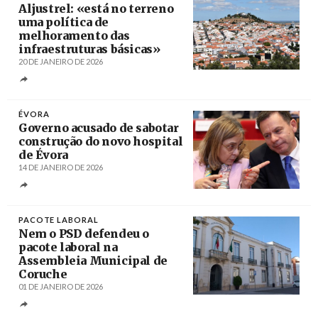
Aljustrel: «está no terreno
uma política de
melhoramento das
infraestruturas básicas»
20 DE JANEIRO DE 2026
Créditos
/ RadioPax
ÉVORA
Governo acusado de sabotar
construção do novo hospital
de Évora
14 DE JANEIRO DE 2026
Créditos
André Kosters / Agência Lusa
PACOTE LABORAL
Nem o PSD defendeu o
pacote laboral na
Assembleia Municipal de
Coruche
01 DE JANEIRO DE 2026
Créditos
D. R. / ribatejonews