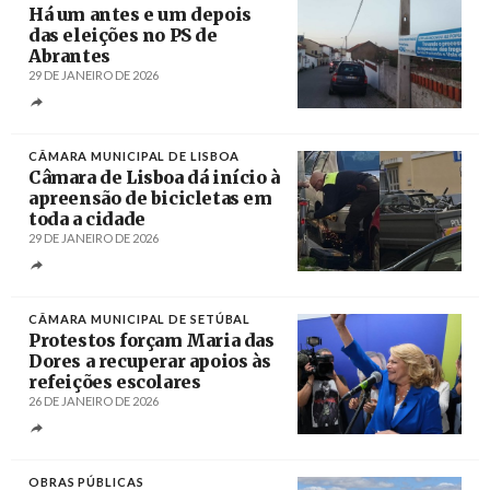
Há um antes e um depois
das eleições no PS de
Abrantes
29 DE JANEIRO DE 2026
Créditos
/ CDU
CÂMARA MUNICIPAL DE LISBOA
Câmara de Lisboa dá início à
apreensão de bicicletas em
toda a cidade
29 DE JANEIRO DE 2026
Créditos
@hugoconceicao
CÂMARA MUNICIPAL DE SETÚBAL
Protestos forçam Maria das
Dores a recuperar apoios às
refeições escolares
26 DE JANEIRO DE 2026
Créditos
OBRAS PÚBLICAS