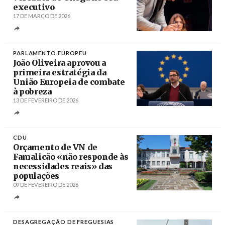
executivo
17 DE MARÇO DE 2026
Créditos
/ Câmara Municipal de Benavente
PARLAMENTO EUROPEU
João Oliveira aprovou a
primeira estratégia da
União Europeia de combate
à pobreza
13 DE FEVEREIRO DE 2026
Créditos
/ Parlamento Europeu
CDU
Orçamento de VN de
Famalicão «não responde às
necessidades reais» das
populações
09 DE FEVEREIRO DE 2026
Créditos
/ famalicao.pt
DESAGREGAÇÃO DE FREGUESIAS