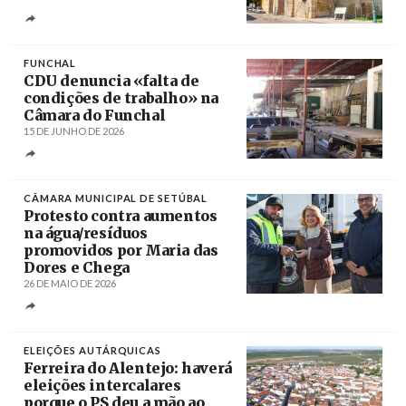
Créditos
/ Visit Faro
FUNCHAL
CDU denuncia «falta de
condições de trabalho» na
Câmara do Funchal
15 DE JUNHO DE 2026
Créditos
/ CDU Madeira
CÂMARA MUNICIPAL DE SETÚBAL
Protesto contra aumentos
na água/resíduos
promovidos por Maria das
Dores e Chega
26 DE MAIO DE 2026
Créditos
/ CMS
ELEIÇÕES AUTÁRQUICAS
Ferreira do Alentejo: haverá
eleições intercalares
porque o PS deu a mão ao