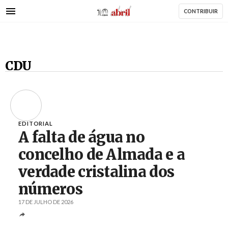
AbrilAbril
Passar
CONTRIBUIR
para
o
conteúdo
principal
CDU
EDITORIAL
A falta de água no
concelho de Almada e a
verdade cristalina dos
números
17 DE JULHO DE 2026