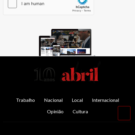
AbrilAbril
Trabalho
Nacional
Local
Internacional
Opinião
Cultura
Vol
par
o
top