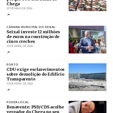
Chega
07 DE MAIO DE 2026
Créditos
CÂMARA MUNICIPAL DO SEIXAL
Seixal investe 12 milhões
de euros na construção de
cinco creches
25 DE ABRIL DE 2026
Créditos
/ Paulo Silva
PORTO
CDU exige esclarecimentos
sobre demolição do Edifício
Transparente
10 DE ABRIL DE 2026
Créditos
/ Idealista
PODER LOCAL
Benavente: PSD/CDS acolhe
vereador do Chega no seu