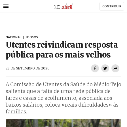
AbrilAbril
Passar
CONTRIBUIR
para
o
conteúdo
principal
NACIONAL
|
IDOSOS
Utentes reivindicam resposta
pública para os mais velhos
AbrilAbril
28 DE SETEMBRO DE 2020
A Comissão de Utentes da Saúde do Médio Tejo
salienta que a falta de uma rede pública de
lares e casas de acolhimento, associada aos
baixos salários, coloca «reais dificuldades» às
famílias.