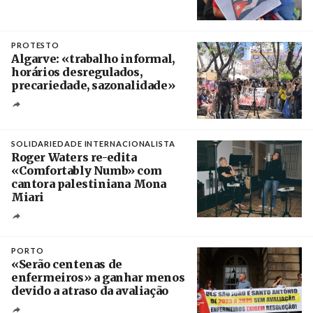
Créditos
Manuel de Almeida / Agência Lusa
PROTESTO
Algarve: «trabalho informal,
horários desregulados,
precariedade, sazonalidade»
Créditos
/ União dos Sindicatos do Algarve
SOLIDARIEDADE INTERNACIONALISTA
Roger Waters re-edita
«Comfortably Numb» com
cantora palestiniana Mona
Miari
Crédito
PORTO
«Serão centenas de
enfermeiros» a ganhar menos
devido a atraso da avaliação