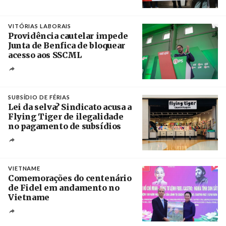
Créditos
Estela Silva / Agência Lusa
VITÓRIAS LABORAIS
Providência cautelar impede
Junta de Benfica de bloquear
acesso aos SSCML
Créditos
/ PS Benfica, Carnide e São Domingos de
Benfica
SUBSÍDIO DE FÉRIAS
Lei da selva? Sindicato acusa a
Flying Tiger de ilegalidade
no pagamento de subsídios
Créditos
/ UBBO
VIETNAME
Comemorações do centenário
de Fidel em andamento no
Vietname