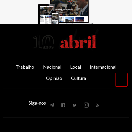
AbrilAbril
Trabalho
Nacional
Local
Internacional
Opinião
Cultura
Vol
par
o
top
Siga-nos