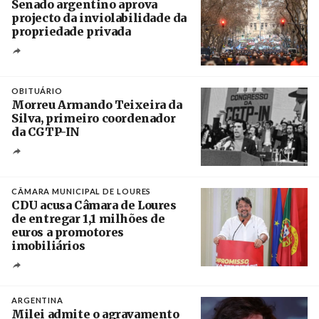
Senado argentino aprova
projecto da inviolabilidade da
propriedade privada
Créditos
Leandro Teysseire / Página 12
OBITUÁRIO
Morreu Armando Teixeira da
Silva, primeiro coordenador
da CGTP-IN
Créditos
/ CGTP-IN
CÂMARA MUNICIPAL DE LOURES
CDU acusa Câmara de Loures
de entregar 1,1 milhões de
euros a promotores
imobiliários
Créditos
Ricardo Leão
ARGENTINA
Milei admite o agravamento