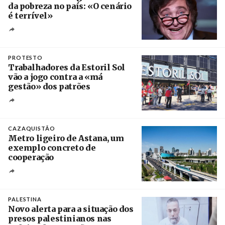
da pobreza no país: «O cenário
é terrível»
Crédito
PROTESTO
Trabalhadores da Estoril Sol
vão a jogo contra a «má
gestão» dos patrões
Créditos
/ SHS
CAZAQUISTÃO
Metro ligeiro de Astana, um
exemplo concreto de
cooperação
Créditos
/ Xinhua
PALESTINA
Novo alerta para a situação dos
presos palestinianos nas