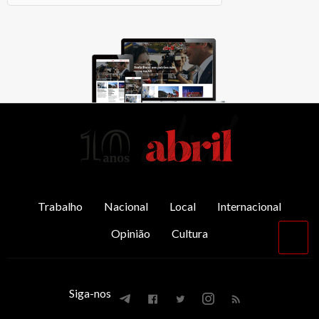
AbrilAbril
Trabalho
Nacional
Local
Internacional
Opinião
Cultura
Vol
par
o
top
Siga-nos