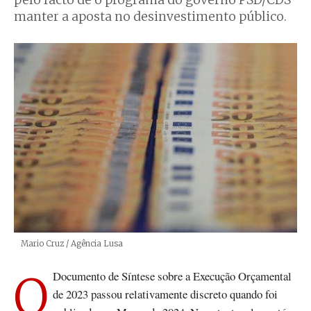
pelo facto de o programa do governo PSD/CDS
manter a aposta no desinvestimento público.
Créditos
Mario Cruz / Agência Lusa
O Documento de Síntese sobre a Execução Orçamental
de 2023 passou relativamente discreto quando foi