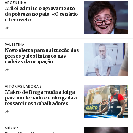
ARGENTINA
Milei admite o agravamento
da pobreza no país: «O cenário
é terrível»
Crédito
PALESTINA
Novo alerta para a situação dos
presos palestinianos nas
cadeias da ocupação
Créditos
/ European Public Health Association
VITÓRIAS LABORAIS
Makro de Braga muda a folga
para um feriado e é obrigada a
ressarcir os trabalhadores
Crédito
MÚSICA