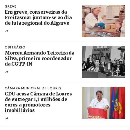
GREVE
Em greve, conserveiras da
Freitasmar juntam-se ao dia
de luta regional do Algarve
Crédito
OBITUÁRIO
Morreu Armando Teixeira da
Silva, primeiro coordenador
da CGTP-IN
Créditos
/ CGTP-IN
CÂMARA MUNICIPAL DE LOURES
CDU acusa Câmara de Loures
de entregar 1,1 milhões de
euros a promotores
imobiliários
Créditos
Ricardo Leão