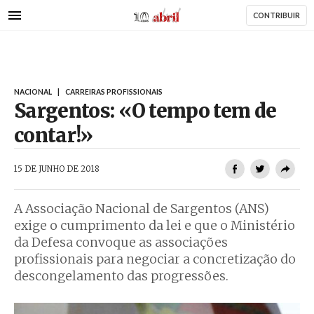
AbrilAbril
Passar
CONTRIBUIR
para
o
conteúdo
principal
NACIONAL
|
CARREIRAS PROFISSIONAIS
Sargentos: «O tempo tem de
contar!»
AbrilAbril
15 DE JUNHO DE 2018
A Associação Nacional de Sargentos (ANS)
exige o cumprimento da lei e que o Ministério
da Defesa convoque as associações
profissionais para negociar a concretização do
descongelamento das progressões.