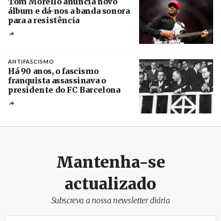
Tom Morello anuncia novo
álbum e dá-nos a banda sonora
para a resistência
Crédito
ANTIFASCISMO
Há 90 anos, o fascismo
franquista assassinava o
presidente do FC Barcelona
Crédito
Mantenha-se
actualizado
Subscreva a nossa newsletter diária