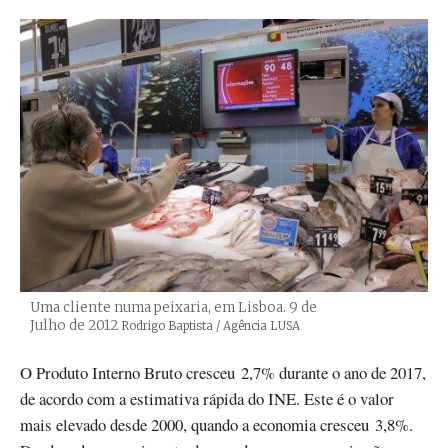
Uma cliente numa peixaria, em Lisboa. 9 de
Julho de 2012
Créditos
Rodrigo Baptista / Agência LUSA
O Produto Interno Bruto cresceu 2,7% durante o ano de 2017,
de acordo com a estimativa rápida do INE. Este é o valor
mais elevado desde 2000, quando a economia cresceu 3,8%.