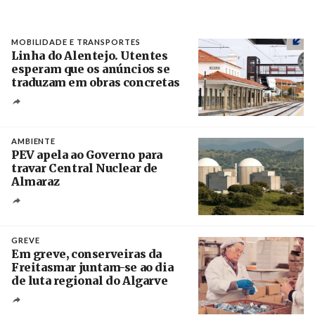
MOBILIDADE E TRANSPORTES
Linha do Alentejo. Utentes
esperam que os anúncios se
traduzam em obras concretas
Créditos
/ IP
AMBIENTE
PEV apela ao Governo para
travar Central Nuclear de
Almaraz
Crédito
GREVE
Em greve, conserveiras da
Freitasmar juntam-se ao dia
de luta regional do Algarve