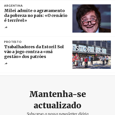
ARGENTINA
Milei admite o agravamento
da pobreza no país: «O cenário
é terrível»
Crédito
PROTESTO
Trabalhadores da Estoril Sol
vão a jogo contra a «má
gestão» dos patrões
Créditos
/ SHS
Mantenha-se
actualizado
Subscreva a nossa newsletter diária