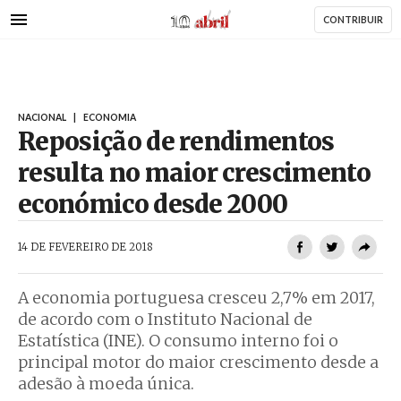
AbrilAbril
Passar
CONTRIBUIR
para
o
conteúdo
principal
NACIONAL
|
ECONOMIA
Reposição de rendimentos
resulta no maior crescimento
económico desde 2000
AbrilAbril
14 DE FEVEREIRO DE 2018
A economia portuguesa cresceu 2,7% em 2017,
de acordo com o Instituto Nacional de
Estatística (INE). O consumo interno foi o
principal motor do maior crescimento desde a
adesão à moeda única.