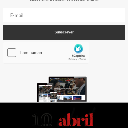
AbrilAbril