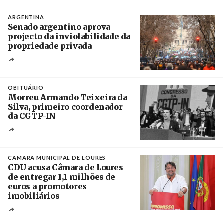
Crédito
ARGENTINA
Senado argentino aprova
projecto da inviolabilidade da
propriedade privada
Créditos
Leandro Teysseire / Página 12
OBITUÁRIO
Morreu Armando Teixeira da
Silva, primeiro coordenador
da CGTP-IN
Créditos
/ CGTP-IN
CÂMARA MUNICIPAL DE LOURES
CDU acusa Câmara de Loures
de entregar 1,1 milhões de
euros a promotores
imobiliários
Créditos
Ricardo Leão