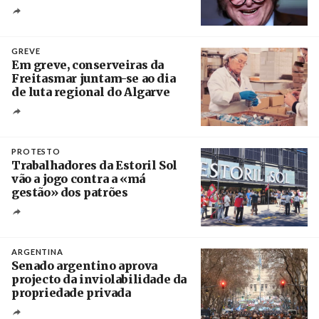
Crédito
GREVE
Em greve, conserveiras da
Freitasmar juntam-se ao dia
de luta regional do Algarve
Crédito
PROTESTO
Trabalhadores da Estoril Sol
vão a jogo contra a «má
gestão» dos patrões
Créditos
/ SHS
ARGENTINA
Senado argentino aprova
projecto da inviolabilidade da
propriedade privada