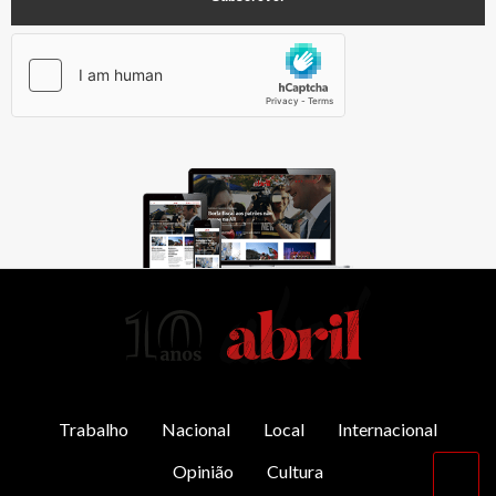
AbrilAbril
Trabalho
Nacional
Local
Internacional
Opinião
Cultura
Vol
par