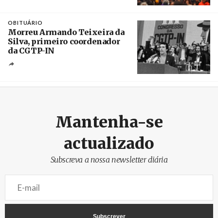
Créditos
Leandro Teysseire / Página 12
OBITUÁRIO
Morreu Armando Teixeira da
Silva, primeiro coordenador
da CGTP-IN
Créditos
/ CGTP-IN
Mantenha-se
actualizado
Subscreva a nossa newsletter diária