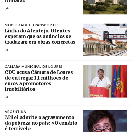
Almaraz
Crédito
MOBILIDADE E TRANSPORTES
Linha do Alentejo. Utentes
esperam que os anúncios se
traduzam em obras concretas
Créditos
/ IP
CÂMARA MUNICIPAL DE LOURES
CDU acusa Câmara de Loures
de entregar 1,1 milhões de
euros a promotores
imobiliários
Créditos
Ricardo Leão
ARGENTINA
Milei admite o agravamento
da pobreza no país: «O cenário
é terrível»