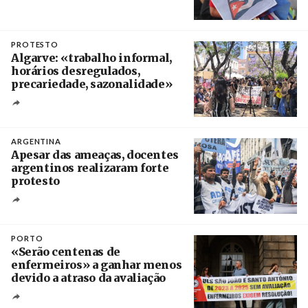
Créditos
Manuel de Almeida / Agência Lusa
PROTESTO
Algarve: «trabalho informal,
horários desregulados,
precariedade, sazonalidade»
Créditos
/ União dos Sindicatos do Algarve
ARGENTINA
Apesar das ameaças, docentes
argentinos realizaram forte
protesto
Créditos
Catriel Gallucci Bordoni / Página 12
PORTO
«Serão centenas de
enfermeiros» a ganhar menos
devido a atraso da avaliação