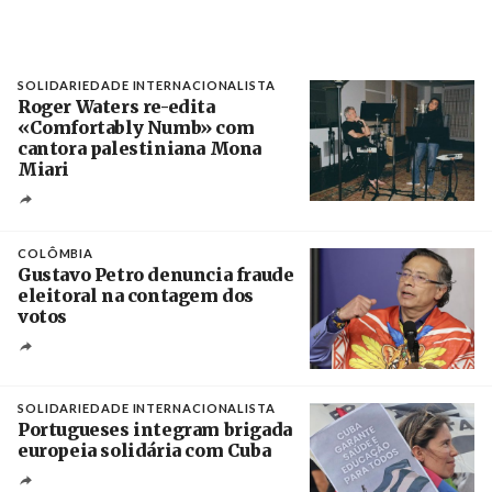
SOLIDARIEDADE INTERNACIONALISTA
Roger Waters re-edita
«Comfortably Numb» com
cantora palestiniana Mona
Miari
Crédito
COLÔMBIA
Gustavo Petro denuncia fraude
eleitoral na contagem dos
votos
Crédito
SOLIDARIEDADE INTERNACIONALISTA
Portugueses integram brigada
europeia solidária com Cuba