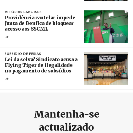
Créditos
Estela Silva / Agência Lusa
VITÓRIAS LABORAIS
Providência cautelar impede
Junta de Benfica de bloquear
acesso aos SSCML
Créditos
/ PS Benfica, Carnide e São Domingos de
Benfica
SUBSÍDIO DE FÉRIAS
Lei da selva? Sindicato acusa a
Flying Tiger de ilegalidade
no pagamento de subsídios
Créditos
/ UBBO
Mantenha-se
actualizado