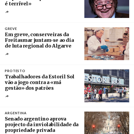
é terrível»
Crédito
GREVE
Em greve, conserveiras da
Freitasmar juntam-se ao dia
de luta regional do Algarve
Crédito
PROTESTO
Trabalhadores da Estoril Sol
vão a jogo contra a «má
gestão» dos patrões
Créditos
/ SHS
ARGENTINA
Senado argentino aprova
projecto da inviolabilidade da
propriedade privada