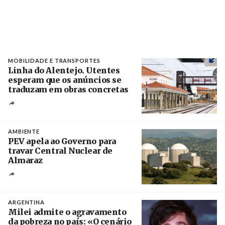
MOBILIDADE E TRANSPORTES
Linha do Alentejo. Utentes
esperam que os anúncios se
traduzam em obras concretas
Créditos
/ IP
AMBIENTE
PEV apela ao Governo para
travar Central Nuclear de
Almaraz
Crédito
ARGENTINA
Milei admite o agravamento
da pobreza no país: «O cenário