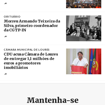
Créditos
Leandro Teysseire / Página 12
OBITUÁRIO
Morreu Armando Teixeira da
Silva, primeiro coordenador
da CGTP-IN
Créditos
/ CGTP-IN
CÂMARA MUNICIPAL DE LOURES
CDU acusa Câmara de Loures
de entregar 1,1 milhões de
euros a promotores
imobiliários
Créditos
Ricardo Leão
Mantenha-se