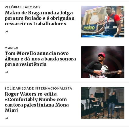
VITÓRIAS LABORAIS
Makro de Braga muda a folga
para um feriado e é obrigada a
ressarcir os trabalhadores
Crédito
MÚSICA
Tom Morello anuncia novo
álbum e dá-nos a banda sonora
para a resistência
Crédito
SOLIDARIEDADE INTERNACIONALISTA
Roger Waters re-edita
«Comfortably Numb» com
cantora palestiniana Mona
Miari
Crédito