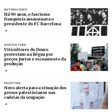
ANTIFASCISMO
Há 90 anos, o fascismo
franquista assassinava o
presidente do FC Barcelona
Crédito
AGRICULTURA
Viticultores do Douro
protestam na Régua por
preços justos e escoamento da
produção
Créditos
Pedro Sarmento Costa / Agência Lusa
PALESTINA
Novo alerta para a situação dos
presos palestinianos nas
cadeias da ocupação
Créditos
/ European Public Health Association