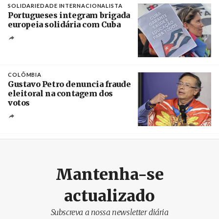
SOLIDARIEDADE INTERNACIONALISTA
Portugueses integram brigada
europeia solidária com Cuba
Créditos
Manuel de Almeida / Agência Lusa
COLÔMBIA
Gustavo Petro denuncia fraude
eleitoral na contagem dos
votos
Crédito
Mantenha-se
actualizado
Subscreva a nossa newsletter diária