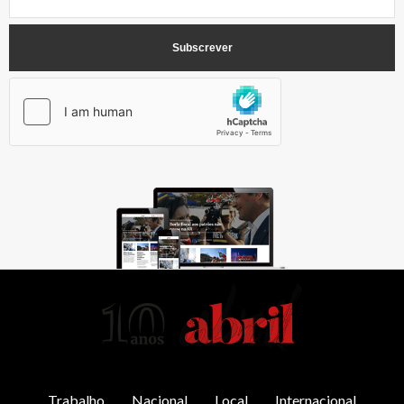
AbrilAbril
Trabalho
Nacional
Local
Internacional