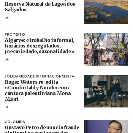
Reserva Natural da Lagoa dos
Salgados
Créditos
/ Câmara Municipal de Silves
PROTESTO
Algarve: «trabalho informal,
horários desregulados,
precariedade, sazonalidade»
Créditos
/ União dos Sindicatos do Algarve
SOLIDARIEDADE INTERNACIONALISTA
Roger Waters re-edita
«Comfortably Numb» com
cantora palestiniana Mona
Miari
Crédito
COLÔMBIA
Gustavo Petro denuncia fraude