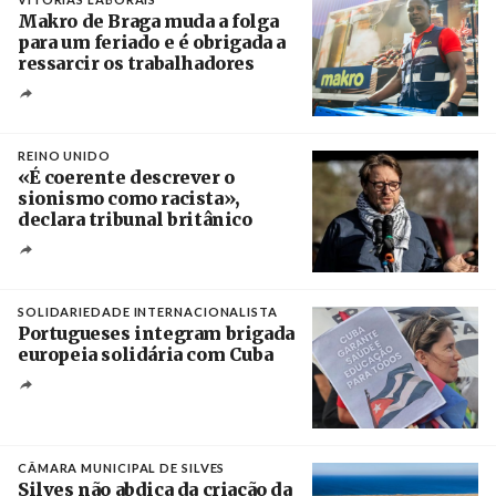
Makro de Braga muda a folga
para um feriado e é obrigada a
ressarcir os trabalhadores
Crédito
REINO UNIDO
«É coerente descrever o
sionismo como racista»,
declara tribunal britânico
Créditos
Rob Browne / The Cradle
SOLIDARIEDADE INTERNACIONALISTA
Portugueses integram brigada
europeia solidária com Cuba
Créditos
Manuel de Almeida / Agência Lusa
CÂMARA MUNICIPAL DE SILVES
Silves não abdica da criação da