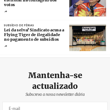
eleitoral na contagem dos
votos
Crédito
SUBSÍDIO DE FÉRIAS
Lei da selva? Sindicato acusa a
Flying Tiger de ilegalidade
no pagamento de subsídios
Créditos
/ UBBO
Mantenha-se
actualizado
Subscreva a nossa newsletter diária