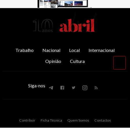
AbrilAbril
Trabalho
Nacional
Local
Internacional
Opinião
Cultura
Vol
par
o
top
Siga-nos
Contribuir
Ficha Técnica
Quem Somos
Contactos