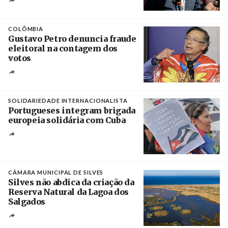
Créditos
Rob Browne / The Cradle
COLÔMBIA
Gustavo Petro denuncia fraude
eleitoral na contagem dos
votos
Crédito
SOLIDARIEDADE INTERNACIONALISTA
Portugueses integram brigada
europeia solidária com Cuba
Créditos
Manuel de Almeida / Agência Lusa
CÂMARA MUNICIPAL DE SILVES
Silves não abdica da criação da
Reserva Natural da Lagoa dos
Salgados