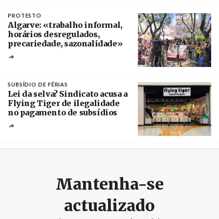
Créditos
/ Câmara Municipal de Silves
PROTESTO
Algarve: «trabalho informal,
horários desregulados,
precariedade, sazonalidade»
Créditos
/ União dos Sindicatos do Algarve
SUBSÍDIO DE FÉRIAS
Lei da selva? Sindicato acusa a
Flying Tiger de ilegalidade
no pagamento de subsídios
Créditos
/ UBBO
Mantenha-se
actualizado