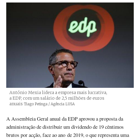
António Mexia lidera a empresa mais lucrativa,
a EDP, com um salário de 2,5 milhões de euros
anuais
Créditos
Tiago Petinga / Agência LUSA
A Assembleia Geral anual da EDP aprovou a proposta da
administração de distribuir um dividendo de 19 cêntimos
brutos por acção, face ao ano de 2019, o que representa uma