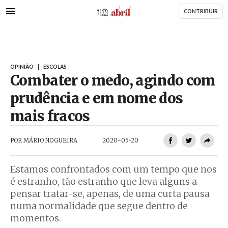
AbrilAbril
Passar
CONTRIBUIR
para
o
conteúdo
AbrilAbril
principal
OPINIÃO
|
ESCOLAS
Combater o medo, agindo com
prudência e em nome dos
mais fracos
POR
MÁRIO NOGUEIRA
2020-05-20
Estamos confrontados com um tempo que nos
é estranho, tão estranho que leva alguns a
pensar tratar-se, apenas, de uma curta pausa
numa normalidade que segue dentro de
momentos.