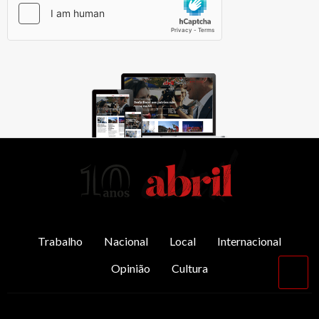
AbrilAbril
Trabalho
Nacional
Local
Internacional
Opinião
Cultura
Vol
par
o
top