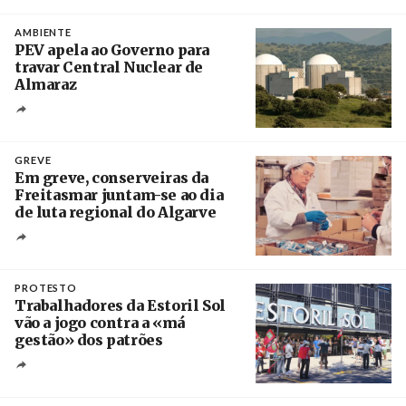
Créditos
/ IP
AMBIENTE
PEV apela ao Governo para
travar Central Nuclear de
Almaraz
Crédito
GREVE
Em greve, conserveiras da
Freitasmar juntam-se ao dia
de luta regional do Algarve
Crédito
PROTESTO
Trabalhadores da Estoril Sol
vão a jogo contra a «má
gestão» dos patrões
Créditos
/ SHS