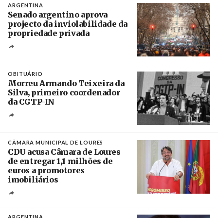
ARGENTINA
Senado argentino aprova
projecto da inviolabilidade da
propriedade privada
Créditos
Leandro Teysseire / Página 12
OBITUÁRIO
Morreu Armando Teixeira da
Silva, primeiro coordenador
da CGTP-IN
Créditos
/ CGTP-IN
CÂMARA MUNICIPAL DE LOURES
CDU acusa Câmara de Loures
de entregar 1,1 milhões de
euros a promotores
imobiliários
Créditos
Ricardo Leão
ARGENTINA