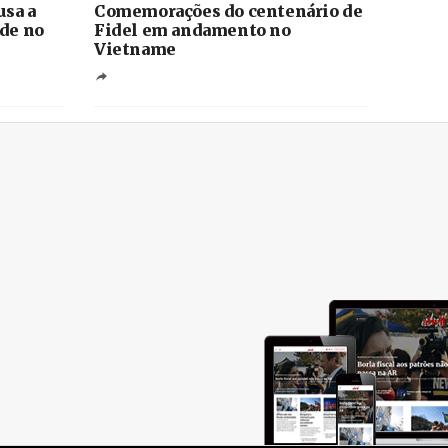
usa a
Comemorações do centenário de
ade no
Fidel em andamento no
Vietname