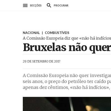
Passar
SECÇÕES
PROCURAR
para
o
conteúdo
principal
NACIONAL
|
COMBUSTÍVEIS
A Comissão Europeia diz que «não há indícios
Bruxelas não quer
AbrilAbril
29 DE SETEMBRO DE 2017
A Comissão Europeia não quer investigar
seis anos, o preço do petróleo ter caído 
apenas dez cêntimos, «não há indícios», 