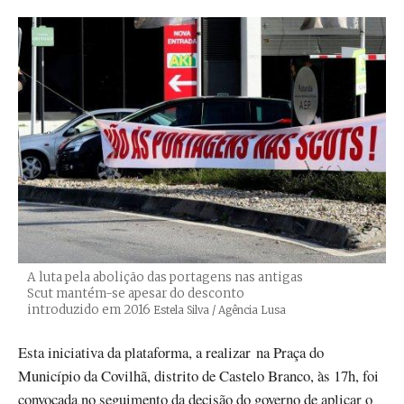
A luta pela abolição das portagens nas antigas
Scut mantém-se apesar do desconto
introduzido em 2016
Créditos
Estela Silva / Agência Lusa
Esta iniciativa da plataforma, a realizar na Praça do
Município da Covilhã, distrito de Castelo Branco, às 17h, foi
convocada no seguimento da
decisão do governo de aplicar o