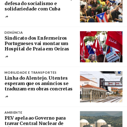
defesa do socialismo e
solidariedade com Cuba
Créditos
/ @PresidenciaCuba
DENÚNCIA
Sindicato dos Enfermeiros
Portugueses vai montar um
Hospital de Praia em Oeiras
Créditos
Rodrigo Antunes / Agência Lusa
MOBILIDADE E TRANSPORTES
Linha do Alentejo. Utentes
esperam que os anúncios se
traduzam em obras concretas
Créditos
/ IP
AMBIENTE
PEV apela ao Governo para
travar Central Nuclear de