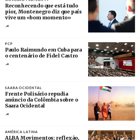
Reconhecendo que está tudo
pior, Montenegro diz que país
vive um «bom momento»
Créditos
Fernando Veludo / Agência Lusa
PCP
Paulo Raimundo em Cuba para
o centenário de Fidel Castro
Crédito
SAARA OCIDENTAL
Frente Polisário repudia
anúncio da Colômbia sobre o
Saara Ocidental
Créditos
/ Plataforma Cascais
AMÉRICA LATINA
ALBA Movimentos: reflexão,