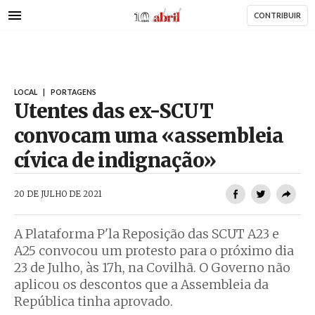
AbrilAbril
Passar
CONTRIBUIR
para
o
conteúdo
principal
LOCAL
|
PORTAGENS
Utentes das ex-SCUT
convocam uma «assembleia
cívica de indignação»
AbrilAbril
20 DE JULHO DE 2021
A Plataforma P'la Reposição das SCUT A23 e
A25 convocou um protesto para o próximo dia
23 de Julho, às 17h, na Covilhã. O Governo não
aplicou os descontos que a Assembleia da
República tinha aprovado.