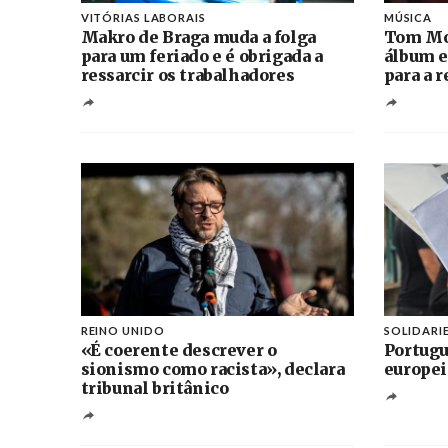
VITÓRIAS LABORAIS
MÚSICA
Makro de Braga muda a folga
Tom Mo
para um feriado e é obrigada a
álbum e
ressarcir os trabalhadores
para a 
REINO UNIDO
SOLIDARI
«É coerente descrever o
Portugu
sionismo como racista», declara
europei
tribunal britânico