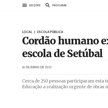
Passar
SECÇÕES
PROCURAR
para
o
conteúdo
principal
LOCAL
|
ESCOLA PÚBLICA
Cordão humano ex
escola de Setúbal
AbrilAbril
14 DE JUNHO DE 2023
Cerca de 250 pessoas participaram esta 
Educação a realização urgente de obras n