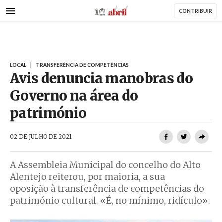
AbrilAbril
Passar
CONTRIBUIR
para
o
conteúdo
principal
LOCAL
|
TRANSFERÊNCIA DE COMPETÊNCIAS
Avis denuncia manobras do
Governo na área do
património
AbrilAbril
02 DE JULHO DE 2021
A Assembleia Municipal do concelho do Alto
Alentejo reiterou, por maioria, a sua
oposição à transferência de competências do
património cultural. «É, no mínimo, ridículo».