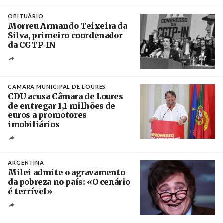
Créditos
Leandro Teysseire / Página 12
OBITUÁRIO
Morreu Armando Teixeira da
Silva, primeiro coordenador
da CGTP-IN
Créditos
/ CGTP-IN
CÂMARA MUNICIPAL DE LOURES
CDU acusa Câmara de Loures
de entregar 1,1 milhões de
euros a promotores
imobiliários
Créditos
Ricardo Leão
ARGENTINA
Milei admite o agravamento
da pobreza no país: «O cenário
é terrível»