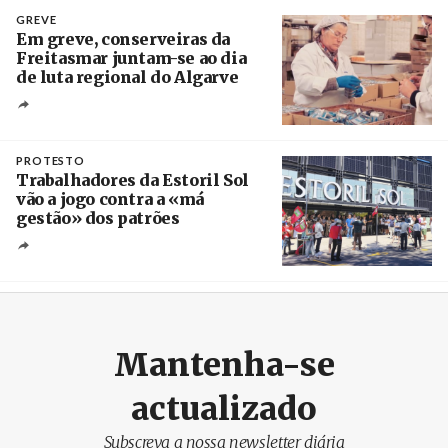
Crédito
GREVE
Em greve, conserveiras da
Freitasmar juntam-se ao dia
de luta regional do Algarve
Crédito
PROTESTO
Trabalhadores da Estoril Sol
vão a jogo contra a «má
gestão» dos patrões
Créditos
/ SHS
Mantenha-se
actualizado
Subscreva a nossa newsletter diária