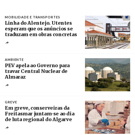
MOBILIDADE E TRANSPORTES
Linha do Alentejo. Utentes
esperam que os anúncios se
traduzam em obras concretas
Créditos
/ IP
AMBIENTE
PEV apela ao Governo para
travar Central Nuclear de
Almaraz
Crédito
GREVE
Em greve, conserveiras da
Freitasmar juntam-se ao dia
de luta regional do Algarve