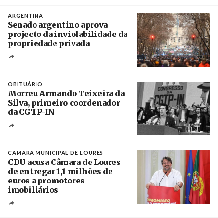
Crédito
ARGENTINA
Senado argentino aprova
projecto da inviolabilidade da
propriedade privada
Créditos
Leandro Teysseire / Página 12
OBITUÁRIO
Morreu Armando Teixeira da
Silva, primeiro coordenador
da CGTP-IN
Créditos
/ CGTP-IN
CÂMARA MUNICIPAL DE LOURES
CDU acusa Câmara de Loures
de entregar 1,1 milhões de
euros a promotores
imobiliários
Créditos
Ricardo Leão