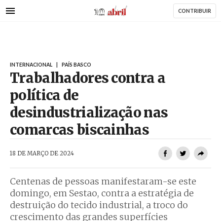
AbrilAbril
Passar
CONTRIBUIR
para
o
conteúdo
principal
INTERNACIONAL
|
PAÍS BASCO
Trabalhadores contra a
política de
desindustrialização nas
comarcas biscainhas
AbrilAbril
18 DE MARÇO DE 2024
Centenas de pessoas manifestaram-se este
domingo, em Sestao, contra a estratégia de
destruição do tecido industrial, a troco do
crescimento das grandes superfícies