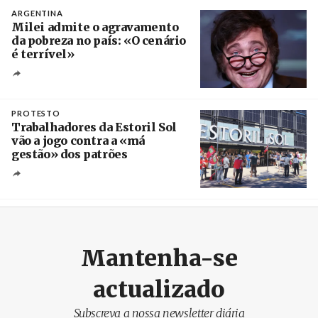
ARGENTINA
Milei admite o agravamento
da pobreza no país: «O cenário
é terrível»
Crédito
PROTESTO
Trabalhadores da Estoril Sol
vão a jogo contra a «má
gestão» dos patrões
Créditos
/ SHS
Mantenha-se
actualizado
Subscreva a nossa newsletter diária