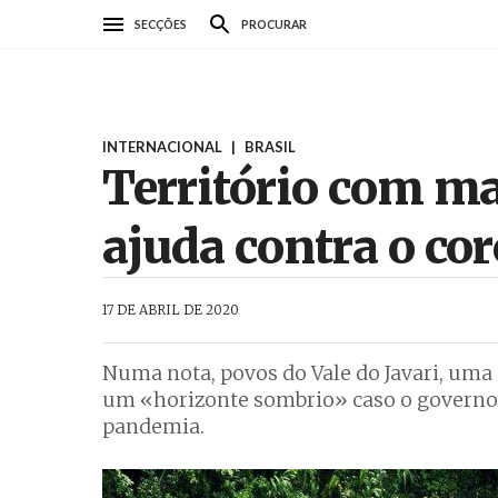
Passar
SECÇÕES
PROCURAR
para
o
conteúdo
principal
INTERNACIONAL
|
BRASIL
Território com ma
ajuda contra o co
AbrilAbril
17 DE ABRIL DE 2020
Numa nota, povos do Vale do Javari, um
um «horizonte sombrio» caso o governo 
pandemia.