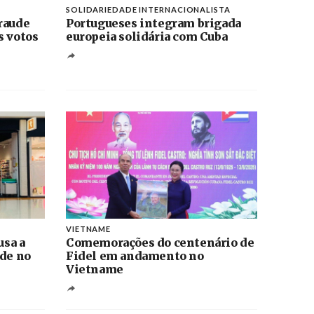
SOLIDARIEDADE INTERNACIONALISTA
raude
Portugueses integram brigada
s votos
europeia solidária com Cuba
VIETNAME
usa a
Comemorações do centenário de
ade no
Fidel em andamento no
Vietname