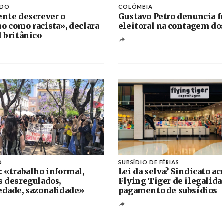
IDO
COLÔMBIA
ente descrever o
Gustavo Petro denuncia f
o como racista», declara
eleitoral na contagem do
l britânico
O
SUBSÍDIO DE FÉRIAS
: «trabalho informal,
Lei da selva? Sindicato ac
s desregulados,
Flying Tiger de ilegalid
edade, sazonalidade»
pagamento de subsídios