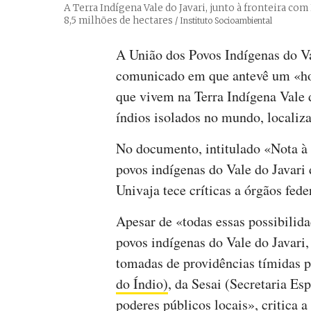
A Terra Indígena Vale do Javari, junto à fronteira com
8,5 milhões de hectares
Créditos
/ Instituto Socioambiental
A União dos Povos Indígenas do Va
comunicado em que antevê um «ho
que vivem na Terra Indígena Vale 
índios isolados no mundo, localiz
No documento, intitulado «Nota à 
povos indígenas do Vale do Javari
Univaja tece críticas a órgãos fed
Apesar de «todas essas possibilid
povos indígenas do Vale do Javari, 
tomadas de providências tímidas p
do Índio)
, da Sesai (Secretaria Es
poderes públicos locais», critica 