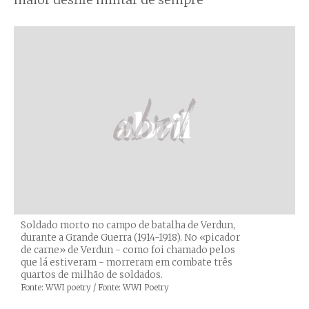
maior desfile militar de sempre
Soldado morto no campo de batalha de Verdun,
durante a Grande Guerra (1914-1918). No «picador
de carne» de Verdun - como foi chamado pelos
que lá estiveram - morreram em combate três
quartos de milhão de soldados.
Créditos
Fonte: WWI poetry / Fonte: WWI Poetry