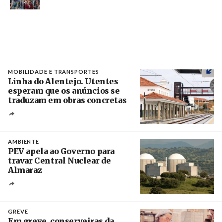
MOBILIDADE E TRANSPORTES
Linha do Alentejo. Utentes
esperam que os anúncios se
traduzam em obras concretas
Créditos
/ IP
AMBIENTE
PEV apela ao Governo para
travar Central Nuclear de
Almaraz
Crédito
GREVE
Em greve, conserveiras da