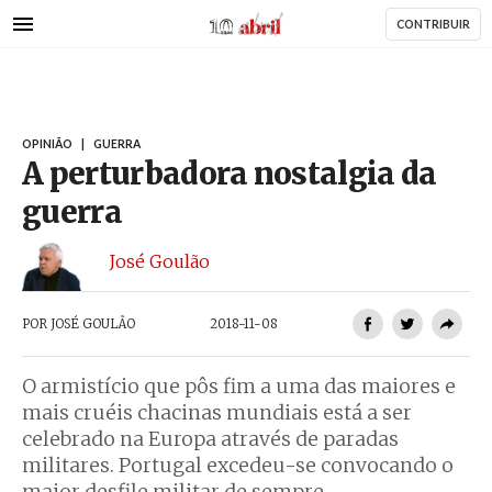
AbrilAbril
Passar
CONTRIBUIR
para
o
conteúdo
principal
OPINIÃO
|
GUERRA
A perturbadora nostalgia da
guerra
José Goulão
POR
JOSÉ GOULÃO
2018-11-08
O armistício que pôs fim a uma das maiores e
mais cruéis chacinas mundiais está a ser
celebrado na Europa através de paradas
militares. Portugal excedeu-se convocando o