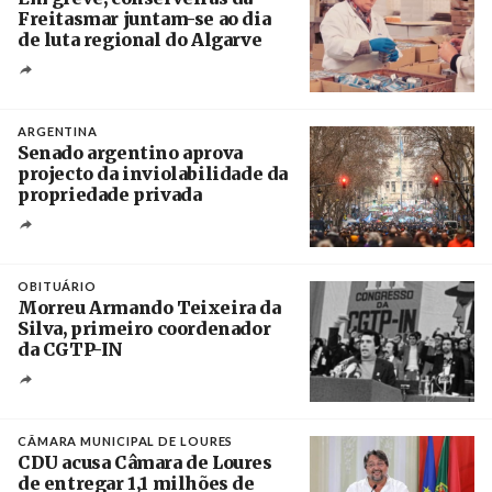
Freitasmar juntam-se ao dia
de luta regional do Algarve
Crédito
ARGENTINA
Senado argentino aprova
projecto da inviolabilidade da
propriedade privada
Créditos
Leandro Teysseire / Página 12
OBITUÁRIO
Morreu Armando Teixeira da
Silva, primeiro coordenador
da CGTP-IN
Créditos
/ CGTP-IN
CÂMARA MUNICIPAL DE LOURES
CDU acusa Câmara de Loures
de entregar 1,1 milhões de