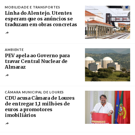
MOBILIDADE E TRANSPORTES
Linha do Alentejo. Utentes
esperam que os anúncios se
traduzam em obras concretas
Créditos
/ IP
AMBIENTE
PEV apela ao Governo para
travar Central Nuclear de
Almaraz
Crédito
CÂMARA MUNICIPAL DE LOURES
CDU acusa Câmara de Loures
de entregar 1,1 milhões de
euros a promotores
imobiliários
Créditos
Ricardo Leão