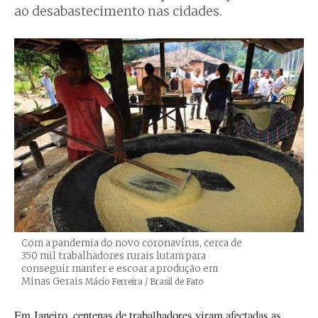
ao desabastecimento nas cidades.
Com a pandemia do novo coronavírus, cerca de
350 mil trabalhadores rurais lutam para
conseguir manter e escoar a produção em
Minas Gerais
Créditos
Mácio Ferreira / Brasil de Fato
Em Janeiro, centenas de trabalhadores viram afectadas as