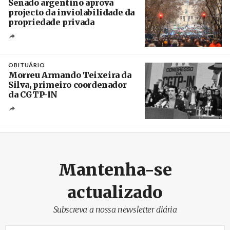
Senado argentino aprova
projecto da inviolabilidade da
propriedade privada
Créditos
Leandro Teysseire / Página 12
OBITUÁRIO
Morreu Armando Teixeira da
Silva, primeiro coordenador
da CGTP-IN
Créditos
/ CGTP-IN
Mantenha-se
actualizado
Subscreva a nossa newsletter diária