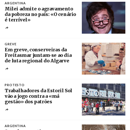
ARGENTINA
Milei admite o agravamento
da pobreza no país: «O cenário
é terrível»
Crédito
GREVE
Em greve, conserveiras da
Freitasmar juntam-se ao dia
de luta regional do Algarve
Crédito
PROTESTO
Trabalhadores da Estoril Sol
vão a jogo contra a «má
gestão» dos patrões
Créditos
/ SHS
ARGENTINA