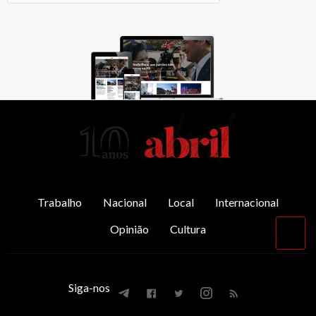
AbrilAbril
Trabalho
Nacional
Local
Internacional
Opinião
Cultura
Vol
par
o
top
Siga-nos