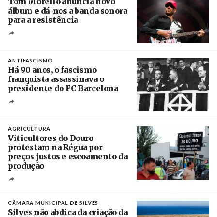
Tom Morello anuncia novo
álbum e dá-nos a banda sonora
para a resistência
Crédito
ANTIFASCISMO
Há 90 anos, o fascismo
franquista assassinava o
presidente do FC Barcelona
Crédito
AGRICULTURA
Viticultores do Douro
protestam na Régua por
preços justos e escoamento da
produção
Créditos
Pedro Sarmento Costa / Agência Lusa
CÂMARA MUNICIPAL DE SILVES
Silves não abdica da criação da