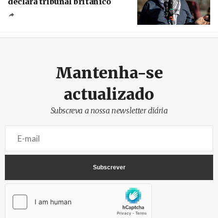
declara tribunal britânico
Créditos
Rob Browne / The Cradle
Mantenha-se
actualizado
Subscreva a nossa newsletter diária