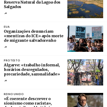
Reserva Natural da Lagoa dos
Salgados
Créditos
/ Câmara Municipal de Silves
EUA
Organizações denunciam
«mentiras do ICE» após morte
de migrante salvadorenho
Créditos
/ TeleSur
PROTESTO
Algarve: «trabalho informal,
horários desregulados,
precariedade, sazonalidade»
Créditos
/ União dos Sindicatos do Algarve
REINO UNIDO
«É coerente descrever o
sionismo como racista»,