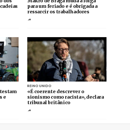
ão dos
Makro de Braga muda a folga
 cadeias
para um feriado e é obrigada a
ressarcir os trabalhadores
REINO UNIDO
otestam
«É coerente descrever o
s e
sionismo como racista», declara
tribunal britânico