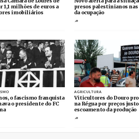
sa Câmara de Loures de
Novo alerta para a situaç
r 1,1 milhões de euros a
presos palestinianos nas
res imobiliários
da ocupação
ISMO
AGRICULTURA
nos, o fascismo franquista
Viticultores do Douro pr
nava o presidente do FC
na Régua por preços justo
na
escoamento da produção