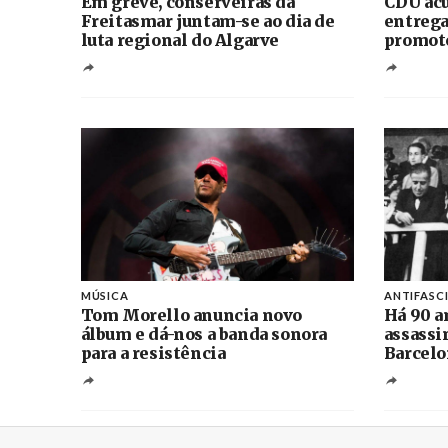
Em greve, conserveiras da
CDU acu
Freitasmar juntam-se ao dia de
entrega
luta regional do Algarve
promoto
MÚSICA
ANTIFASC
Tom Morello anuncia novo
Há 90 a
álbum e dá-nos a banda sonora
assassi
para a resistência
Barcelo