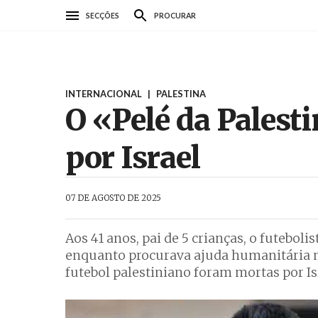
Passar
SECÇÕES
PROCURAR
para
o
conteúdo
principal
INTERNACIONAL
|
PALESTINA
O «Pelé da Palest
por Israel
AbrilAbril
07 DE AGOSTO DE 2025
Aos 41 anos, pai de 5 crianças, o futeboli
enquanto procurava ajuda humanitária no
futebol palestiniano foram mortas por Is