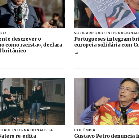
IDO
SOLIDARIEDADE INTERNACIONAL
ente descrever o
Portugueses integram br
o como racista», declara
europeia solidária com C
l britânico
EDADE INTERNACIONALISTA
COLÔMBIA
aters re-edita
Gustavo Petro denuncia f