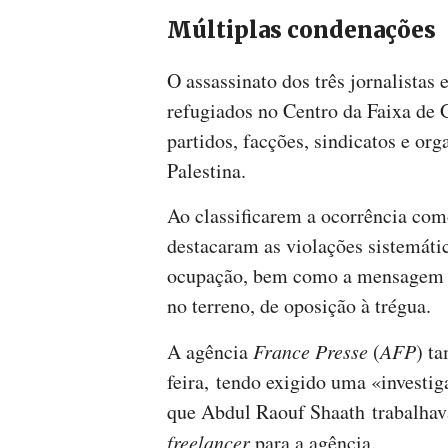
Múltiplas condenações
O assassinato dos três jornalista
refugiados no Centro da Faixa de
partidos, facções, sindicatos e or
Palestina.
Ao classificarem a ocorrência com
destacaram as violações sistemátic
ocupação, bem como a mensagem que
no terreno, de oposição à trégua.
A agência
France Presse
(
AFP
) t
feira, tendo exigido uma «investig
que Abdul Raouf Shaath trabalhav
freelancer
para a agência.