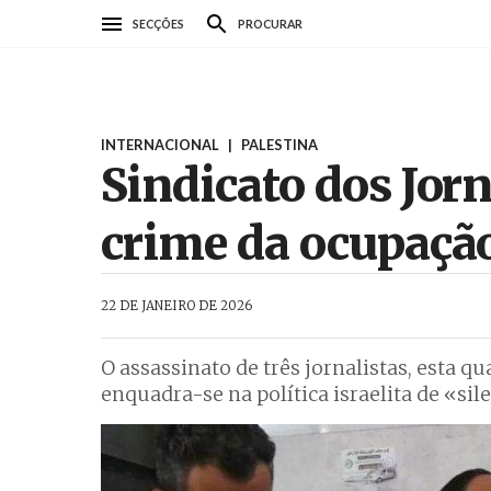
Passar
SECÇÕES
PROCURAR
para
o
conteúdo
principal
INTERNACIONAL
|
PALESTINA
Sindicato dos Jor
crime da ocupaçã
AbrilAbril
22 DE JANEIRO DE 2026
O assassinato de três jornalistas, esta q
enquadra-se na política israelita de «sil