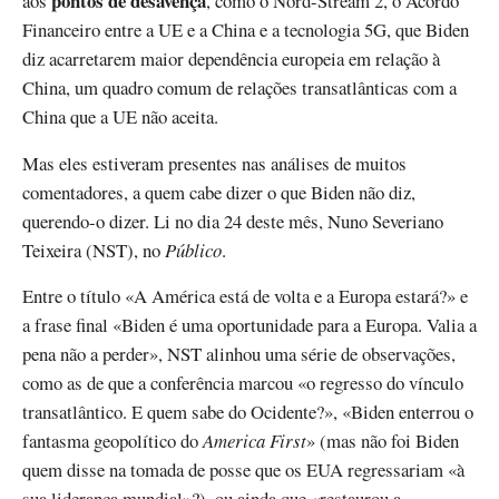
pontos de desavença
aos
, como o Nord-Stream 2, o Acordo
Financeiro entre a UE e a China e a tecnologia 5G, que Biden
diz acarretarem maior dependência europeia em relação à
China, um quadro comum de relações transatlânticas com a
China que a UE não aceita.
Mas eles estiveram presentes nas análises de muitos
comentadores, a quem cabe dizer o que Biden não diz,
querendo-o dizer. Li no dia 24 deste mês, Nuno Severiano
Teixeira (NST), no
Público
.
Entre o título «A América está de volta e a Europa estará?» e
a frase final «Biden é uma oportunidade para a Europa. Valia a
pena não a perder», NST alinhou uma série de observações,
como as de que a conferência marcou «o regresso do vínculo
transatlântico. E quem sabe do Ocidente?», «Biden enterrou o
fantasma geopolítico do
America First
» (mas não foi Biden
quem disse na tomada de posse que os EUA regressariam «à
sua liderança mundial»?), ou ainda que «restaurou a