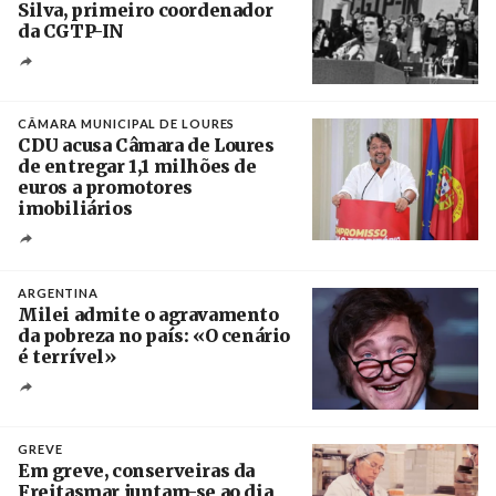
Silva, primeiro coordenador
da CGTP-IN
Créditos
/ CGTP-IN
CÂMARA MUNICIPAL DE LOURES
CDU acusa Câmara de Loures
de entregar 1,1 milhões de
euros a promotores
imobiliários
Créditos
Ricardo Leão
ARGENTINA
Milei admite o agravamento
da pobreza no país: «O cenário
é terrível»
Crédito
GREVE
Em greve, conserveiras da
Freitasmar juntam-se ao dia