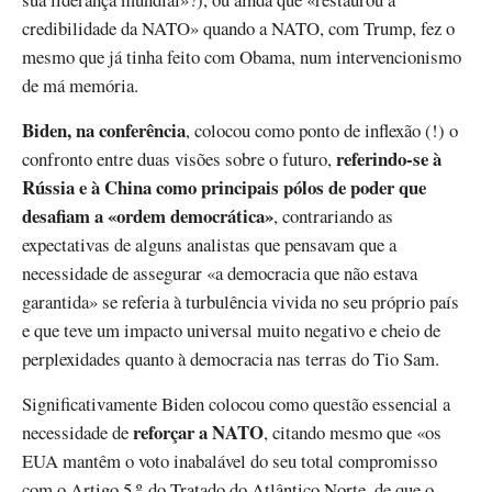
credibilidade da NATO» quando a NATO, com Trump, fez o
mesmo que já tinha feito com Obama, num intervencionismo
de má memória.
Biden, na conferência
, colocou como ponto de inflexão (!) o
referindo-se à
confronto entre duas visões sobre o futuro,
Rússia e à China como principais pólos de poder que
desafiam a «ordem democrática»
, contrariando as
expectativas de alguns analistas que pensavam que a
necessidade de assegurar «a democracia que não estava
garantida» se referia à turbulência vivida no seu próprio país
e que teve um impacto universal muito negativo e cheio de
perplexidades quanto à democracia nas terras do Tio Sam.
Significativamente Biden colocou como questão essencial a
reforçar a NATO
necessidade de
, citando mesmo que «os
EUA mantêm o voto inabalável do seu total compromisso
com o Artigo 5.º do Tratado do Atlântico Norte, de que o