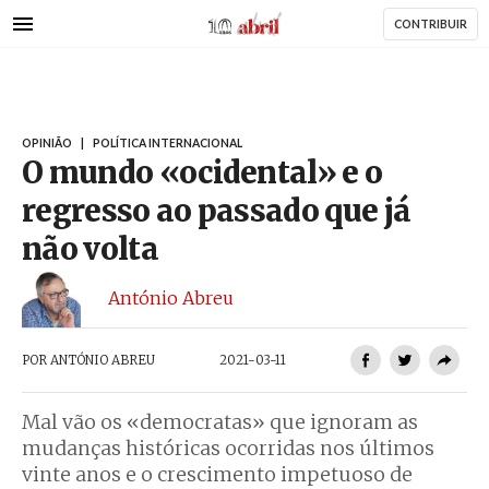
AbrilAbril
Passar
CONTRIBUIR
para
o
conteúdo
principal
OPINIÃO
|
POLÍTICA INTERNACIONAL
O mundo «ocidental» e o
regresso ao passado que já
não volta
António Abreu
POR
ANTÓNIO ABREU
2021-03-11
Mal vão os «democratas» que ignoram as
mudanças históricas ocorridas nos últimos
vinte anos e o crescimento impetuoso de