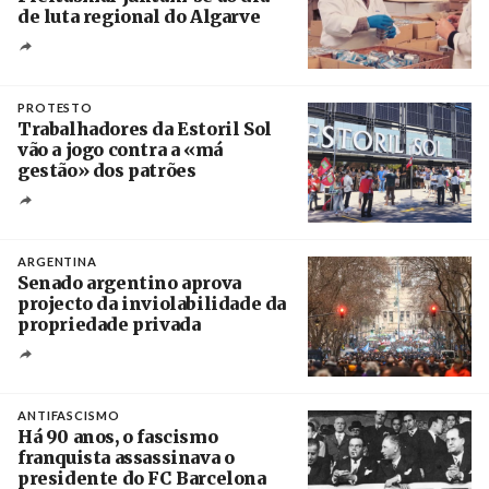
de luta regional do Algarve
Crédito
PROTESTO
Trabalhadores da Estoril Sol
vão a jogo contra a «má
gestão» dos patrões
Créditos
/ SHS
ARGENTINA
Senado argentino aprova
projecto da inviolabilidade da
propriedade privada
Créditos
Leandro Teysseire / Página 12
ANTIFASCISMO
Há 90 anos, o fascismo
franquista assassinava o
presidente do FC Barcelona