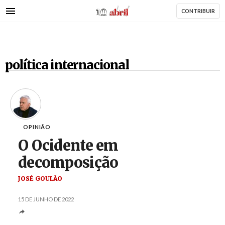
AbrilAbril
Passar
CONTRIBUIR
para
o
conteúdo
principal
política internacional
OPINIÃO
O Ocidente em
decomposição
JOSÉ GOULÃO
15 DE JUNHO DE 2022