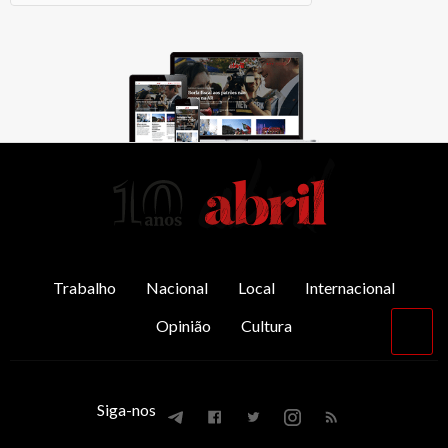
AbrilAbril
Trabalho
Nacional
Local
Internacional
Opinião
Cultura
Vol
par
o
top
Siga-nos