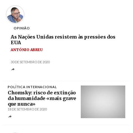
OPINIÃO
As Nações Unidas resistem às pressões dos
EUA
ANTÓNIO ABREU
30 DE SETEMBRO DE 2020
POLÍTICA INTERNACIONAL
Chomsky: risco de extinção
da humanidade «mais grave
que nunca»
18 DE SETEMBRO DE 2020
Créditos
Heuler Andry / AFP