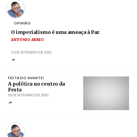
OPINIÃO
O imperialismo é uma ameaça à Paz
ANTÓNIO ABREU
15 DE SETEMBRO DE 2020
FESTA DO AVANTE!
A política no centro da
Festa
03 DE SETEMBRO DE 2020
Créditos
José Sena Goulão / LUSA