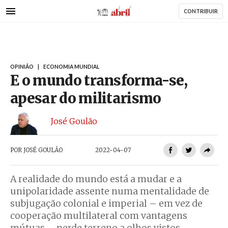
AbrilAbril
Passar
CONTRIBUIR
para
o
conteúdo
principal
OPINIÃO
|
ECONOMIA MUNDIAL
E o mundo transforma-se,
apesar do militarismo
José Goulão
POR
JOSÉ GOULÃO
2022-04-07
A realidade do mundo está a mudar e a
unipolaridade assente numa mentalidade de
subjugação colonial e imperial – em vez de
cooperação multilateral com vantagens