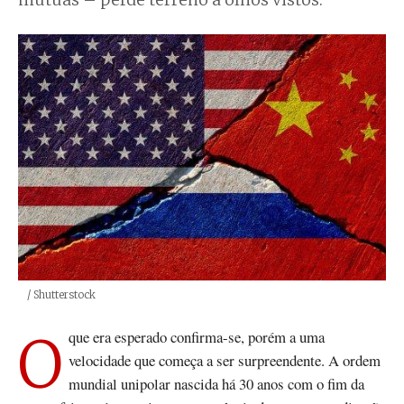
mútuas – perde terreno a olhos vistos.
Créditos
/ Shutterstock
O que era esperado confirma-se, porém a uma
velocidade que começa a ser surpreendente. A ordem
mundial unipolar nascida há 30 anos com o fim da