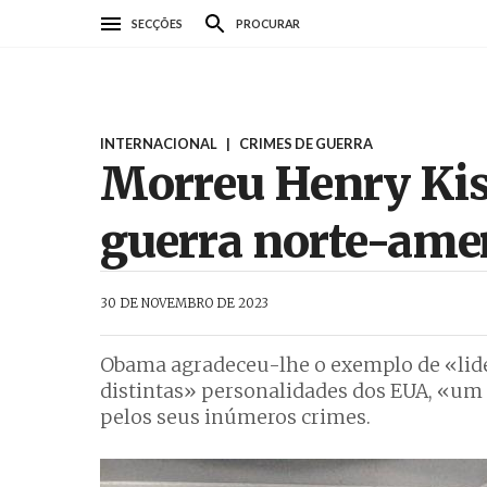
Passar
SECÇÕES
PROCURAR
para
o
conteúdo
principal
INTERNACIONAL
|
CRIMES DE GUERRA
Morreu Henry Kis
guerra norte-ame
AbrilAbril
30 DE NOVEMBRO DE 2023
Obama agradeceu-lhe o exemplo de «lide
distintas» personalidades dos EUA, «um
pelos seus inúmeros crimes.