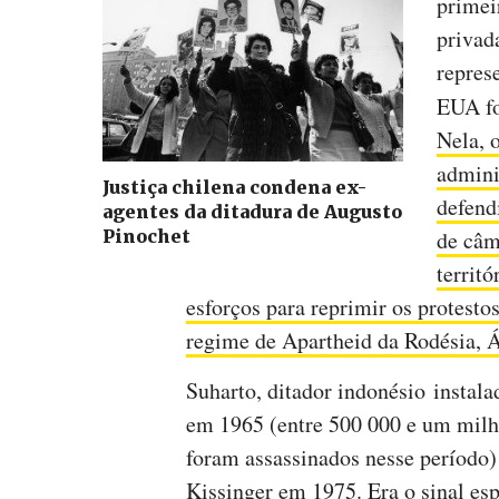
primei
privad
repres
EUA fo
Nela, 
admini
Justiça chilena condena ex-
defend
agentes da ditadura de Augusto
Pinochet
de câm
territ
esforços para reprimir os protesto
regime de Apartheid da Rodésia, Á
Suharto, ditador indonésio instala
em 1965 (entre 500 000 e um milh
foram assassinados nesse período
Kissinger em 1975. Era o sinal es