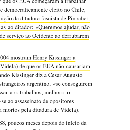
er que os EUA começaram a trabalhar
te democraticamente eleito no Chile,
uição da ditadura fascista de Pinochet,
ias ao ditador: «Queremos ajudar, não
nde serviço ao Ocidente ao derrubarem
2004 mostram Henry Kissinger a
e Videla) de que os EUA não causariam
ando Kissinger diz a Cesar Augusto
strangeiros argentino, «se conseguirem
ssar aos trabalhos, melhor», o
se ao assassinato de opositores
m mortos pela ditadura de Videla).
8, poucos meses depois do início da