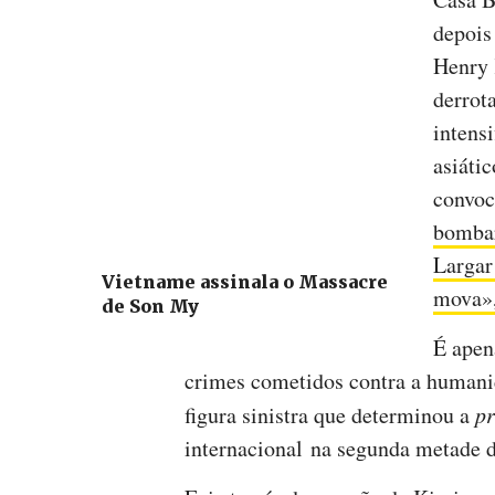
depois
Henry 
derrot
intensi
asiátic
convo
bomba
Largar
Vietname assinala o Massacre
mova»,
de Son My
É apen
crimes cometidos contra a humani
figura sinistra que determinou a
pr
internacional na segunda metade 