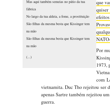
que va
Mas aqui também semeias no pátio da tua
quiser
fábrica
efeito
No largo da tua aldeia, a fome, a prostituição
Provav
São filhas da mesma besta que Kissinger tem
qualqu
na mão
NATO
São filhas da mesma besta que Kissinger tem
na mão
Por mu
Kissin
(...)
1973, 
Vietna
com Le
vietnamita. Duc Tho rejeitou ser d
apenas Sartre também rejeitou um
guerra.