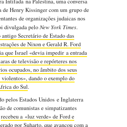
ra Intifada na Palestina, uma conversa
a de Henry Kissinger com um grupo de
entantes de organizações judaicas nos
i divulgada pelo
New York Times
.
o antigo Secretário de Estado das
strações de Nixon e Gerald R. Ford
ia que Israel «devia impedir a entrada
aras de televisão e repórteres nos
órios ocupados, no âmbito dos seus
s violentos», dando o exemplo do
frica do Sul
.
do pelos Estados Unidos e Inglaterra
ão de comunistas e simpatizantes
)
recebeu a «luz verde» de Ford e
perado por Suharto, que avançou com a