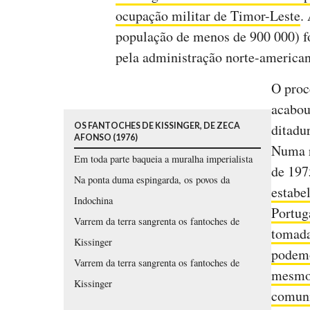
ocupação militar de Timor-Leste
.
população de menos de 900 000) f
pela administração norte-american
O proc
acabou
OS FANTOCHES DE KISSINGER, DE ZECA
ditadu
AFONSO (1976)
Numa r
Em toda parte baqueia a muralha imperialista
de 197
Na ponta duma espingarda, os povos da
estabe
Indochina
Portuga
Varrem da terra sangrenta os fantoches de
tomada
Kissinger
podemo
Varrem da terra sangrenta os fantoches de
mesmo 
Kissinger
comuni