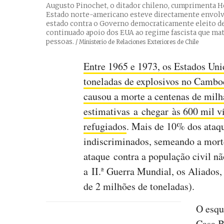
Augusto Pinochet, o ditador chileno, cumprimenta He
Estado norte-americano esteve directamente envolvi
estado contra o Governo democraticamente eleito de
continuado apoio dos EUA ao regime fascista que mat
pessoas.
Créditos
/ Ministerio de Relaciones Exteriores de Chile
Entre 1965 e 1973, os Estados Un
toneladas de explosivos no Cambo
causou a morte a centenas de milh
estimativas a chegar às 600 mil v
refugiados
. Mais de 10% dos ataq
indiscriminados, semeando a morte
ataque contra a população civil nã
a II.ª Guerra Mundial, os Aliados
de 2 milhões de toneladas).
O esqu
Casa B