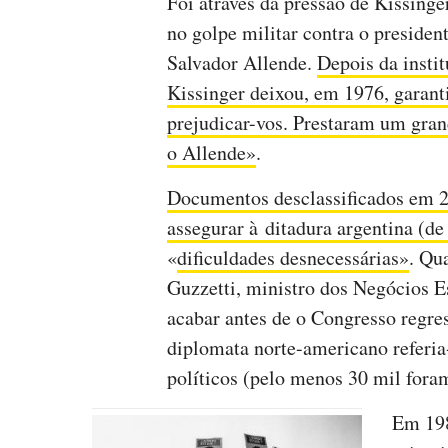
Foi através da pressão de Kissing
no golpe militar contra o presiden
Salvador Allende.
Depois da instit
Kissinger deixou, em 1976, garant
prejudicar-vos. Prestaram um gra
o Allende»
.
Documentos desclassificados em 
assegurar à ditadura argentina (d
«
dificuldades desnecessárias»
. Qu
Guzzetti, ministro dos Negócios E
acabar antes de o Congresso regre
diplomata norte-americano referia-
políticos (pelo menos 30 mil fora
Em 198