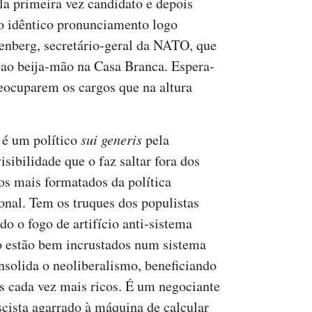
la primeira vez candidato e depois
to idêntico pronunciamento logo
tenberg, secretário-geral da NATO, que
r ao beija-mão na Casa Branca. Espera-
 reocuparem os cargos que na altura
é um político
sui generis
pela
sibilidade que o faz saltar fora dos
tos mais formatados da política
ional. Tem os truques dos populistas
do o fogo de artifício anti-sistema
 estão bem incrustados num sistema
nsolida o neoliberalismo, beneficiando
os cada vez mais ricos. É um negociante
scista agarrado à máquina de calcular