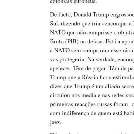
coloniais europeus.
De facto, Donald Trump engrossou
Sul, dizendo que iria «encorajar a
NATO que não cumprisse o objetiv
Bruto (PIB) na defesa. Está a apon
a NATO sem cumprirem esse rácio.
vos protegeria. Na verdade, encoraj
apetecer. Têm de pagar. Têm de pa
Trump que a Rússia ficou estimulad
dizer que Trump é um aliado secr
circulou nos media e nas redes so
primeiras reacções russas foram o
com indiferença de quem está habi
jaez.