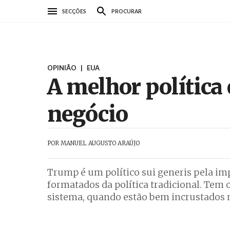
Passar
SECÇÕES
PROCURAR
para
o
conteúdo
principal
OPINIÃO
|
EUA
A melhor polític
negócio
POR
MANUEL AUGUSTO ARAÚJO
Trump é um político sui generis pela impr
formatados da política tradicional. Tem o
sistema, quando estão bem incrustados 