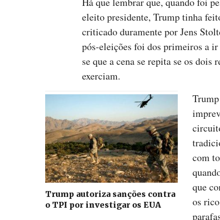
Há que lembrar que, quando foi pe
eleito presidente, Trump tinha fei
criticado duramente por Jens Stol
pós-eleições foi dos primeiros a i
se que a cena se repita se os dois
exerciam.
Trump 
imprevi
circui
tradic
com to
quando
que co
Trump autoriza sanções contra
os ric
o TPI por investigar os EUA
parafa