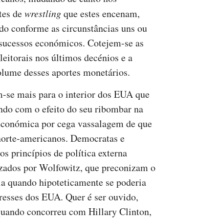
tes de
wrestling
que estes encenam,
do conforme as circunstâncias uns ou
sucessos económicos. Cotejem-se as
eitorais nos últimos decénios e a
 volume desses aportes monetários.
m-se mais para o interior dos EUA que
ando com o efeito do seu ribombar na
 económica por cega vassalagem de que
 norte-americanos. Democratas e
s princípios de política externa
tizados por Wolfowitz, que preconizam o
a quando hipoteticamente se poderia
eresses dos EUA. Quer é ser ouvido,
quando concorreu com Hillary Clinton,