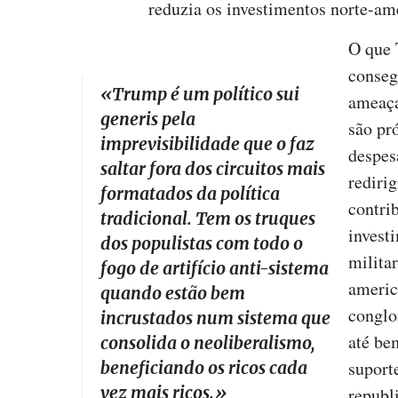
reduzia os investimentos norte-am
O que 
conseg
«
Trump é um político
sui
ameaça
generis
pela
são pr
imprevisibilidade que o faz
despes
saltar fora dos circuitos mais
rediri
formatados da política
contri
tradicional. Tem os truques
invest
dos populistas com todo o
militar
fogo de artifício anti-sistema
americ
quando estão bem
conglo
incrustados num sistema que
até be
consolida o neoliberalismo,
suport
beneficiando os ricos cada
vez mais ricos.
»
republ