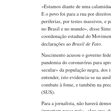
«Estamos diante de uma calamidade
E o povo foi para a rua por direit
periferias, por testes massivos, e 
no Brasil e no mundo», disse Si
coordenação estadual do Movime
declarações ao
Brasil de Fato
.
Nascimento acusou o governo feder
pandemia do coronavírus para apro
secular» da população negra, dos 
entender, isto evidencia-se na ausê
combate à fome, e também na prec
(SUS).
Para a jornalista, não haverá demo
importem nesse país», algo que, d