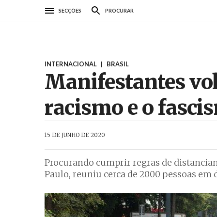
Passar
SECÇÕES
PROCURAR
para
o
conteúdo
principal
INTERNACIONAL
|
BRASIL
Manifestantes vol
racismo e o fasci
AbrilAbril
15 DE JUNHO DE 2020
Procurando cumprir regras de distanciam
Paulo, reuniu cerca de 2000 pessoas em 