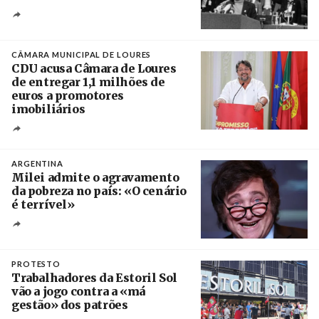
Créditos
/ CGTP-IN
CÂMARA MUNICIPAL DE LOURES
CDU acusa Câmara de Loures
de entregar 1,1 milhões de
euros a promotores
imobiliários
Créditos
Ricardo Leão
ARGENTINA
Milei admite o agravamento
da pobreza no país: «O cenário
é terrível»
Crédito
PROTESTO
Trabalhadores da Estoril Sol
vão a jogo contra a «má
gestão» dos patrões