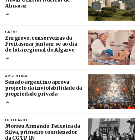
Almaraz
Crédito
GREVE
Em greve, conserveiras da
Freitasmar juntam-se ao dia
de luta regional do Algarve
Crédito
ARGENTINA
Senado argentino aprova
projecto da inviolabilidade da
propriedade privada
Créditos
Leandro Teysseire / Página 12
OBITUÁRIO
Morreu Armando Teixeira da
Silva, primeiro coordenador
da CGTP-IN