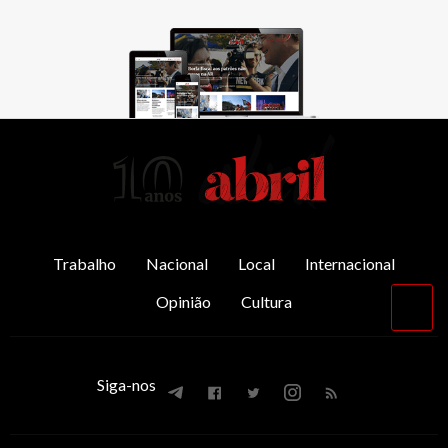
AbrilAbril
Trabalho
Nacional
Local
Internacional
Opinião
Cultura
Vol
par
o
top
Siga-nos