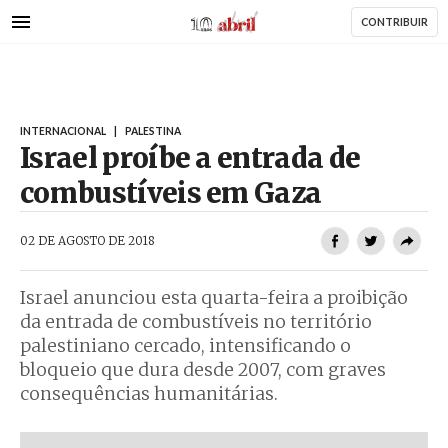
AbrilAbril
Passar
CONTRIBUIR
para
o
conteúdo
principal
INTERNACIONAL
|
PALESTINA
Israel proíbe a entrada de
combustíveis em Gaza
AbrilAbril
02 DE AGOSTO DE 2018
Israel anunciou esta quarta-feira a proibição
da entrada de combustíveis no território
palestiniano cercado, intensificando o
bloqueio que dura desde 2007, com graves
consequências humanitárias.