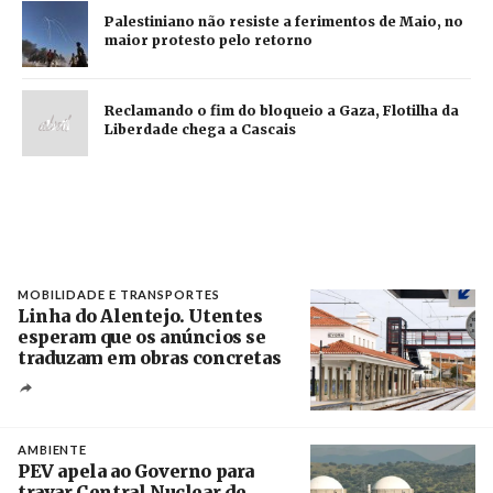
Palestiniano não resiste a ferimentos de Maio, no
maior protesto pelo retorno
Reclamando o fim do bloqueio a Gaza, Flotilha da
Liberdade chega a Cascais
MOBILIDADE E TRANSPORTES
Linha do Alentejo. Utentes
esperam que os anúncios se
traduzam em obras concretas
Créditos
/ IP
AMBIENTE
PEV apela ao Governo para
travar Central Nuclear de