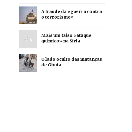
A fraude da «guerra contra
o terrorismo»
Mais um falso «ataque
químico» na Síria
O lado oculto das matanças
de Ghuta