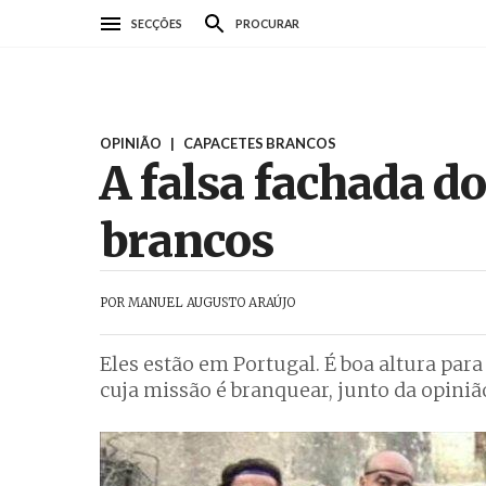
Passar
SECÇÕES
PROCURAR
para
o
conteúdo
principal
OPINIÃO
|
CAPACETES BRANCOS
A falsa fachada d
brancos
POR
MANUEL AUGUSTO ARAÚJO
Eles estão em Portugal. É boa altura par
cuja missão é branquear, junto da opiniã