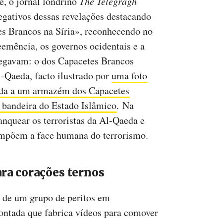
, o jornal londrino
The Telegragh
gativos dessas revelações destacando
es Brancos na Síria», reconhecendo no
eemência, os governos ocidentais e a
negavam: o dos Capacetes Brancos
l-Qaeda, facto ilustrado por
uma foto
rda a um armazém dos Capacetes
 bandeira do Estado Islâmico
. Na
anquear os terroristas da Al-Qaeda e
ompõem a face humana do terrorismo.
ra corações ternos
 de um grupo de peritos em
tada que fabrica vídeos para comover